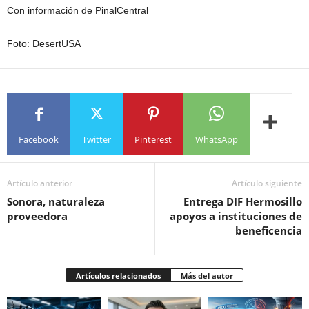
Con información de PinalCentral
Foto: DesertUSA
Facebook
Twitter
Pinterest
WhatsApp
Artículo anterior
Artículo siguiente
Sonora, naturaleza
Entrega DIF Hermosillo
proveedora
apoyos a instituciones de
beneficencia
Artículos relacionados
Más del autor