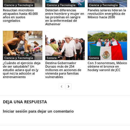
Ciencia y Tecnología
Ciencia y Tecnología
Ciencia y Tecnología
Resucitan microbios
Detectan diferencias
Paneles solares lideran la
atrapados hasta 40.000
entre hombre y mujer en
revolución energética de
años en suelos
las proteínas en sangre
México hacia 2030
congelados
en la enfermedad de
Alzheimer
Ciencia y Tecnología
Sonora
Sonora
¿Cuándo el ejercicio deja
Destina Gobernador
Con 3 sonorenses, México
de ser saludable? Un
Durazo más de 254
obtiene el bronce en
estudio aclara qué es (y
millones en acciones de
hockey varonil de JCC
qué no) la adicción al
vivienda para familias
entrenamiento
vulnerables
DEJA UNA RESPUESTA
Iniciar sesión para dejar un comentario