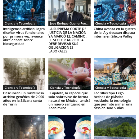
Ciencia y Tecnología
Jose Enrique Guerra Fourcade
Ciencia y Tecnología
Inteligencia artificial logra
LA SUPREMA CORTE DE
China avanza en la guerra
diseñar virus funcionales
JUSTICIA DE LA NACIÓN
de la IA y desatan disputa
por primera vez; avance
YA MARCÓ EL CAMINO:
interna en Silicon Valley
abre debate sobre
EL SECTOR AGRÍCOLA
bioseguridad
DEBE REVISAR SUS
OBLIGACIONES
LABORALES
Ciencia y Tecnología
Ciencia y Tecnología
Ciencia y Tecnología
Descubren un misterioso
El ajolote, la especie que
Ladrillos tipo Lego
archivo genético de 2.000
solo sobrevive de forma
hechos de plástico
años en la Sábana santa
natural en México, tendrá
reciclado: la tecnología
de Turín
un nuevo santuario en
que permite armar una
Xochimilco
casa en solo 5 días