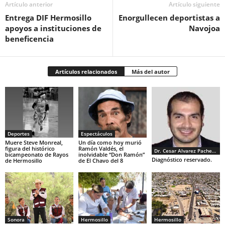
Artículo anterior
Artículo siguiente
Entrega DIF Hermosillo
Enorgullecen deportistas a
apoyos a instituciones de
Navojoa
beneficencia
Artículos relacionados
Más del autor
Deportes
Espectáculos
Muere Steve Monreal,
Un día como hoy murió
figura del histórico
Ramón Valdés, el
Dr. Cesar Alvarez Pacheco
bicampeonato de Rayos
inolvidable “Don Ramón”
Diagnóstico reservado.
de Hermosillo
de El Chavo del 8
Sonora
Hermosillo
Hermosillo