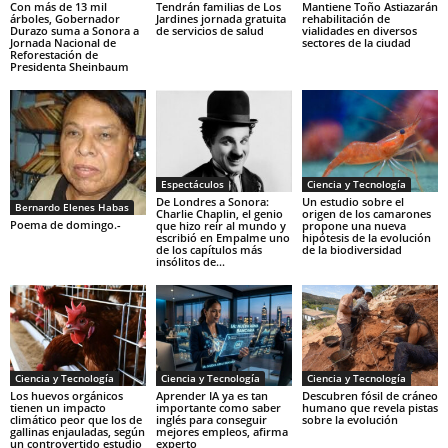
Con más de 13 mil
Tendrán familias de Los
Mantiene Toño Astiazarán
árboles, Gobernador
Jardines jornada gratuita
rehabilitación de
Durazo suma a Sonora a
de servicios de salud
vialidades en diversos
Jornada Nacional de
sectores de la ciudad
Reforestación de
Presidenta Sheinbaum
Espectáculos
Ciencia y Tecnología
De Londres a Sonora:
Un estudio sobre el
Bernardo Elenes Habas
Charlie Chaplin, el genio
origen de los camarones
Poema de domingo.-
que hizo reír al mundo y
propone una nueva
escribió en Empalme uno
hipótesis de la evolución
de los capítulos más
de la biodiversidad
insólitos de...
Ciencia y Tecnología
Ciencia y Tecnología
Ciencia y Tecnología
Los huevos orgánicos
Aprender IA ya es tan
Descubren fósil de cráneo
tienen un impacto
importante como saber
humano que revela pistas
climático peor que los de
inglés para conseguir
sobre la evolución
gallinas enjauladas, según
mejores empleos, afirma
un controvertido estudio
experto