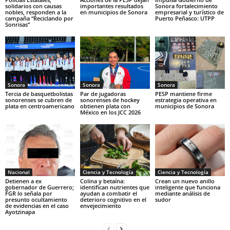
solidarios con causas
importantes resultados
Sonora fortalecimiento
nobles, responden a la
en municipios de Sonora
empresarial y turístico de
campaña “Reciclando por
Puerto Peñasco: UTPP
Sonrisas”
Sonora
Sonora
Sonora
Tercia de basquetbolistas
Par de jugadoras
PESP mantiene firme
sonorenses se cubren de
sonorenses de hockey
estrategia operativa en
plata en centroamericano
obtienen plata con
municipios de Sonora
México en los JCC 2026
Nacional
Ciencia y Tecnología
Ciencia y Tecnología
Detienen a ex
Colina y betaína:
Crean un nuevo anillo
gobernador de Guerrero;
identifican nutrientes que
inteligente que funciona
FGR lo señala por
ayudan a combatir el
mediante análisis de
presunto ocultamiento
deterioro cognitivo en el
sudor
de evidencias en el caso
envejecimiento
Ayotzinapa