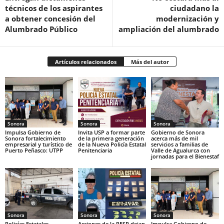
técnicos de los aspirantes
ciudadano la
a obtener concesión del
modernización y
Alumbrado Público
ampliación del alumbrado
Artículos relacionados
Más del autor
Sonora
Sonora
Sonora
Impulsa Gobierno de
Invita USP a formar parte
Gobierno de Sonora
Sonora fortalecimiento
de la primera generación
acerca más de mil
empresarial y turístico de
de la Nueva Policía Estatal
servicios a familias de
Puerto Peñasco: UTPP
Penitenciaria
Valle de Agualurca con
jornadas para el Bienestaf
Sonora
Sonora
Sonora
Policías Estatales,
Acciones de la PESP dejan
Impulsa Gobierno de