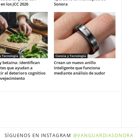
en los JCC 2026
Sonora
y Tecnología
Ciencia y Tecnología
y betaína: identifican
Crean un nuevo anillo
ntes que ayudan a
inteligente que funciona
r el deterioro cognitivo
mediante análisis de sudor
nvejecimiento
SÍGUENOS EN INSTAGRAM
@VANGUARDIASONORA