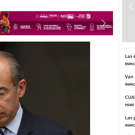
Las 
RMNC
Van 
RMNC
CUA
HSME
Las 
RMNC