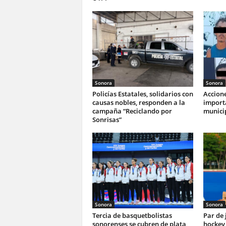
Sonora
Sonora
Policías Estatales, solidarios con
Accione
causas nobles, responden a la
import
campaña “Reciclando por
munici
Sonrisas”
Sonora
Sonora
Tercia de basquetbolistas
Par de
sonorenses se cubren de plata
hockey 