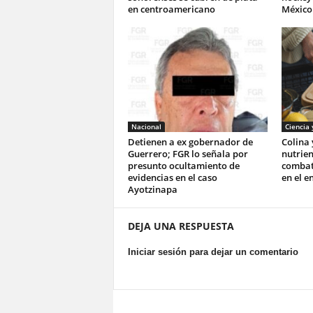
en centroamericano
México 
Nacional
Ciencia 
Detienen a ex gobernador de
Colina 
Guerrero; FGR lo señala por
nutrie
presunto ocultamiento de
combati
evidencias en el caso
en el e
Ayotzinapa
DEJA UNA RESPUESTA
Iniciar sesión para dejar un comentario