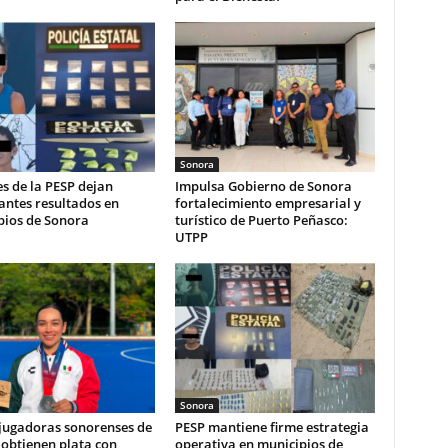
Sonora
s de la PESP dejan
Impulsa Gobierno de Sonora
antes resultados en
fortalecimiento empresarial y
pios de Sonora
turístico de Puerto Peñasco:
UTPP
Sonora
 jugadoras sonorenses de
PESP mantiene firme estrategia
obtienen plata con
operativa en municipios de