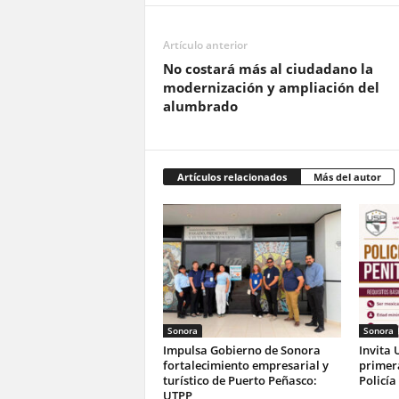
Artículo anterior
No costará más al ciudadano la
modernización y ampliación del
alumbrado
Artículos relacionados
Más del autor
Sonora
Sonora
Impulsa Gobierno de Sonora
Invita 
fortalecimiento empresarial y
primer
turístico de Puerto Peñasco:
Policía
UTPP