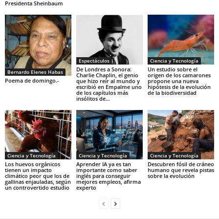
Presidenta Sheinbaum
Espectáculos
Ciencia y Tecnología
De Londres a Sonora:
Un estudio sobre el
Bernardo Elenes Habas
Charlie Chaplin, el genio
origen de los camarones
Poema de domingo.-
que hizo reír al mundo y
propone una nueva
escribió en Empalme uno
hipótesis de la evolución
de los capítulos más
de la biodiversidad
insólitos de...
Ciencia y Tecnología
Ciencia y Tecnología
Ciencia y Tecnología
Los huevos orgánicos
Aprender IA ya es tan
Descubren fósil de cráneo
tienen un impacto
importante como saber
humano que revela pistas
climático peor que los de
inglés para conseguir
sobre la evolución
gallinas enjauladas, según
mejores empleos, afirma
un controvertido estudio
experto