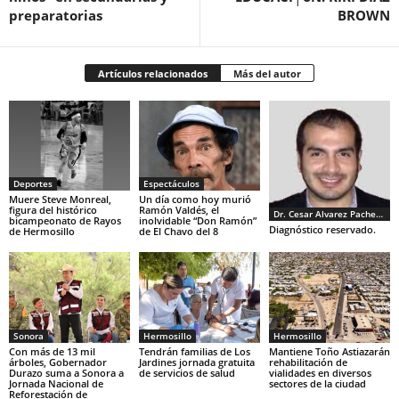
preparatorias
BROWN
Artículos relacionados
Más del autor
Deportes
Espectáculos
Muere Steve Monreal,
Un día como hoy murió
figura del histórico
Ramón Valdés, el
Dr. Cesar Alvarez Pacheco
bicampeonato de Rayos
inolvidable “Don Ramón”
Diagnóstico reservado.
de Hermosillo
de El Chavo del 8
Sonora
Hermosillo
Hermosillo
Con más de 13 mil
Tendrán familias de Los
Mantiene Toño Astiazarán
árboles, Gobernador
Jardines jornada gratuita
rehabilitación de
Durazo suma a Sonora a
de servicios de salud
vialidades en diversos
Jornada Nacional de
sectores de la ciudad
Reforestación de