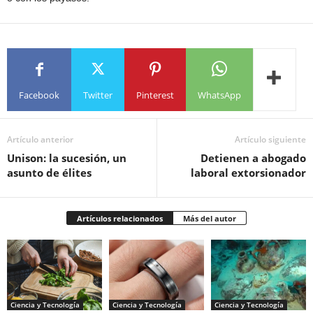
Facebook
Twitter
Pinterest
WhatsApp
Artículo anterior
Artículo siguiente
Unison: la sucesión, un
Detienen a abogado
asunto de élites
laboral extorsionador
Artículos relacionados
Más del autor
Ciencia y Tecnología
Ciencia y Tecnología
Ciencia y Tecnología