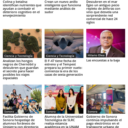
Colina y betaína:
Crean un nuevo anillo
Descubren en el mar
identifican nutrientes que
inteligente que funciona
Egeo un antiguo pecio
ayudan a combatir el
mediante análisis de
repleto de ánforas con
deterioro cognitivo en el
sudor
vino que desvela una
envejecimiento
sorprendente red
comercial de hace 24
siglos
Hilario Olea
Ciencia y Tecnología
Ciencia y Tecnología
Las encuestas a la baja
Analizan los hongos
El F-47 tiene fecha de
negros de Chernóbil y
estreno y el Tempest
descubren que guardan
prepara su primer vuelo:
el secreto para hacer
comienza la era de los
posibles los viajes
cazas de sexta generación
espaciales
Sonora
Sonora
Sonora
Facilita Gobierno de
Alumna de la Universidad
Gobierno de Sonora
Sonora hospedaje de
Tecnológica de SLRC
continúa impulsando el
alumnos foráneos de
realiza estancia
pago electrónico en el
Unisierra con directorio
académica en la UNAM
transporte urbano de