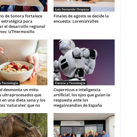
Luis Fernando Oropeza
no de Sonora fortalece
Finales de agosto se decide la
 estratégica para
encuesta: LoreniaValles
r el desarrollo regional
mos: UTHermosillo
y Tecnología
Ciencia y Tecnología
d desmonta un mito:
Copernicus e inteligencia
s ultraprocesados que
artificial, los ojos que guían la
 en una dieta sana y los
respuesta ante los
os ‘naturales’ que no
megaincendios de España