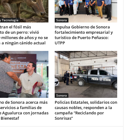
y Tecnología
Sonora
ran el fósil más
Impulsa Gobierno de Sonora
o de un perro: vivió
fortalecimiento empresarial y
 millones de años y no se
turístico de Puerto Peñasco:
 a ningún cánido actual
UTPP
Sonora
no de Sonora acerca más
Policías Estatales, solidarios con
servicios a familias de
causas nobles, responden a la
e Agualurca con jornadas
campaña “Reciclando por
 Bienestaf
Sonrisas”