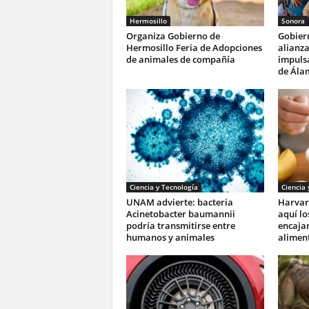
Hermosillo
Sonora
Organiza Gobierno de
Gobier
Hermosillo Feria de Adopciones
alianza
de animales de compañía
impulsa
de Ála
Ciencia y Tecnología
Ciencia 
UNAM advierte: bacteria
Harvar
Acinetobacter baumannii
aquí lo
podría transmitirse entre
encajan
humanos y animales
aliment