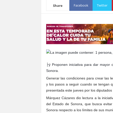
S
Facebook
Twitter
Share
o
n
o
r
a
├ÿ Proponen iniciativa para dar mayor cer
Sonora.
Generar las condiciones para crear las l
y los pasos a seguir cuando se tengan que
presentada este jueves por los diputado
Márquez Cázares dio lectura a la iniciati
del Estado de Sonora, que busca evitar
Sonora respecto a los límites de sus muni