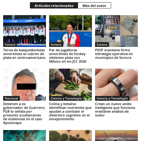
Artículos relacionados
Más del autor
Sonora
Sonora
Sonora
Tercia de basquetbolistas
Par de jugadoras
PESP mantiene firme
sonorenses se cubren de
sonorenses de hockey
estrategia operativa en
plata en centroamericano
obtienen plata con
municipios de Sonora
México en los JCC 2026
Nacional
Ciencia y Tecnología
Ciencia y Tecnología
Detienen a ex
Colina y betaína:
Crean un nuevo anillo
gobernador de Guerrero;
identifican nutrientes que
inteligente que funciona
FGR lo señala por
ayudan a combatir el
mediante análisis de
presunto ocultamiento
deterioro cognitivo en el
sudor
de evidencias en el caso
envejecimiento
Ayotzinapa