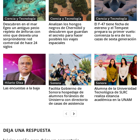
Ciencia y Tecnología
Ciencia y Tecnología
Ciencia y Tecnología
Descubren en el mar
Analizan los hongos
El F-47 tiene fecha de
Egeo un antiguo pecio
negros de Chernóbil y
estreno y el Tempest
repleto de ánforas con
descubren que guardan
prepara su primer vuelo:
vino que desvela una
el secreto para hacer
comienza la era de los
sorprendente red
posibles los viajes
cazas de sexta generación
comercial de hace 24
espaciales
siglos
Hilario Olea
Sonora
Sonora
Las encuestas a la baja
Facilita Gobierno de
Alumna de la Universidad
Sonora hospedaje de
Tecnológica de SLRC
alumnos foráneos de
realiza estancia
Unisierra con directorio
académica en la UNAM
de casas de asistencia
DEJA UNA RESPUESTA