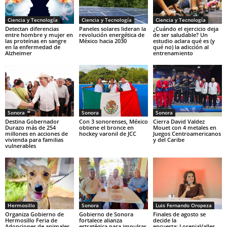
Ciencia y Tecnología
Ciencia y Tecnología
Ciencia y Tecnología
Detectan diferencias
Paneles solares lideran la
¿Cuándo el ejercicio deja
entre hombre y mujer en
revolución energética de
de ser saludable? Un
las proteínas en sangre
México hacia 2030
estudio aclara qué es (y
en la enfermedad de
qué no) la adicción al
Alzheimer
entrenamiento
Sonora
Sonora
Sonora
Destina Gobernador
Con 3 sonorenses, México
Cierra David Valdez
Durazo más de 254
obtiene el bronce en
Mouet con 4 metales en
millones en acciones de
hockey varonil de JCC
Juegos Centroamericanos
vivienda para familias
y del Caribe
vulnerables
Hermosillo
Sonora
Luis Fernando Oropeza
Organiza Gobierno de
Gobierno de Sonora
Finales de agosto se
Hermosillo Feria de
fortalece alianza
decide la
Adopciones de animales
estratégica para impulsar
encuesta: LoreniaValles