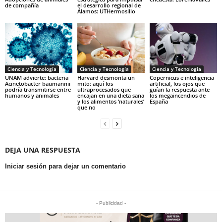
de compañía
el desarrollo regional de
Álamos: UTHermosillo
Ciencia y Tecnología
Ciencia y Tecnología
Ciencia y Tecnología
UNAM advierte: bacteria
Harvard desmonta un
Copernicus e inteligencia
Acinetobacter baumannii
mito: aquí los
artificial, los ojos que
podría transmitirse entre
ultraprocesados que
guían la respuesta ante
humanos y animales
encajan en una dieta sana
los megaincendios de
y los alimentos ‘naturales’
España
que no
DEJA UNA RESPUESTA
Iniciar sesión para dejar un comentario
- Publicidad -