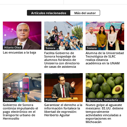
Artículos relacionados
Más del autor
Hilario Olea
Sonora
Sonora
Las encuestas a la baja
Facilita Gobierno de
Alumna de la Universidad
Sonora hospedaje de
Tecnológica de SLRC
alumnos foráneos de
realiza estancia
Unisierra con directorio
académica en la UNAM
de casas de asistencia
Sonora
Política
Agricultura, Ganadería y Pesca
Gobierno de Sonora
Garantizar el derecho a la
Nuevo golpe al aguacate
continúa impulsando el
información fortalece la
mexicano: EE.UU. detiene
pago electrónico en el
libertad de expresión:
temporalmente
transporte urbano de
Heriberto Aguilar
actividades vinculadas a
Hermosillo
exportaciones en
Michoacán