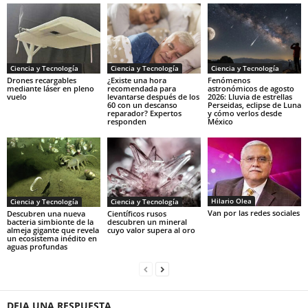
Ciencia y Tecnología
Ciencia y Tecnología
Ciencia y Tecnología
Drones recargables
¿Existe una hora
Fenómenos
mediante láser en pleno
recomendada para
astronómicos de agosto
vuelo
levantarse después de los
2026: Lluvia de estrellas
60 con un descanso
Perseidas, eclipse de Luna
reparador? Expertos
y cómo verlos desde
responden
México
Hilario Olea
Ciencia y Tecnología
Ciencia y Tecnología
Van por las redes sociales
Descubren una nueva
Científicos rusos
bacteria simbionte de la
descubren un mineral
almeja gigante que revela
cuyo valor supera al oro
un ecosistema inédito en
aguas profundas
DEJA UNA RESPUESTA