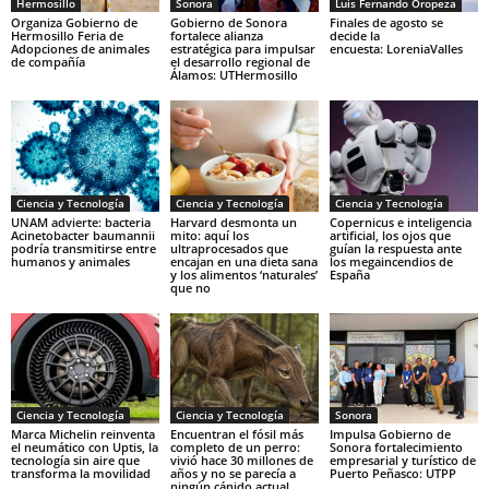
Hermosillo
Sonora
Luis Fernando Oropeza
Organiza Gobierno de
Gobierno de Sonora
Finales de agosto se
Hermosillo Feria de
fortalece alianza
decide la
Adopciones de animales
estratégica para impulsar
encuesta: LoreniaValles
de compañía
el desarrollo regional de
Álamos: UTHermosillo
Ciencia y Tecnología
Ciencia y Tecnología
Ciencia y Tecnología
UNAM advierte: bacteria
Harvard desmonta un
Copernicus e inteligencia
Acinetobacter baumannii
mito: aquí los
artificial, los ojos que
podría transmitirse entre
ultraprocesados que
guían la respuesta ante
humanos y animales
encajan en una dieta sana
los megaincendios de
y los alimentos ‘naturales’
España
que no
Ciencia y Tecnología
Ciencia y Tecnología
Sonora
Marca Michelin reinventa
Encuentran el fósil más
Impulsa Gobierno de
el neumático con Uptis, la
completo de un perro:
Sonora fortalecimiento
tecnología sin aire que
vivió hace 30 millones de
empresarial y turístico de
transforma la movilidad
años y no se parecía a
Puerto Peñasco: UTPP
ningún cánido actual