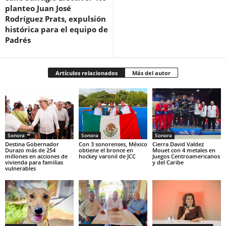
planteo Juan José
Rodríguez Prats, expulsión
histórica para el equipo de
Padrés
Artículos relacionados
Más del autor
Sonora
Sonora
Sonora
Destina Gobernador
Con 3 sonorenses, México
Cierra David Valdez
Durazo más de 254
obtiene el bronce en
Mouet con 4 metales en
millones en acciones de
hockey varonil de JCC
Juegos Centroamericanos
vivienda para familias
y del Caribe
vulnerables