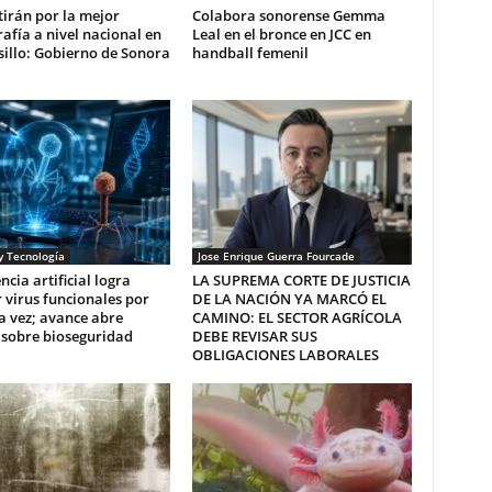
irán por la mejor
Colabora sonorense Gemma
afía a nivel nacional en
Leal en el bronce en JCC en
illo: Gobierno de Sonora
handball femenil
y Tecnología
Jose Enrique Guerra Fourcade
ncia artificial logra
LA SUPREMA CORTE DE JUSTICIA
 virus funcionales por
DE LA NACIÓN YA MARCÓ EL
a vez; avance abre
CAMINO: EL SECTOR AGRÍCOLA
 sobre bioseguridad
DEBE REVISAR SUS
OBLIGACIONES LABORALES