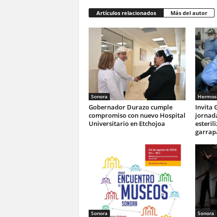
Artículos relacionados
Más del autor
Sonora
Hermosi
Gobernador Durazo cumple
Invita 
compromiso con nuevo Hospital
jornada
Universitario en Etchojoa
esteril
garrapa
Sonora
Sonora