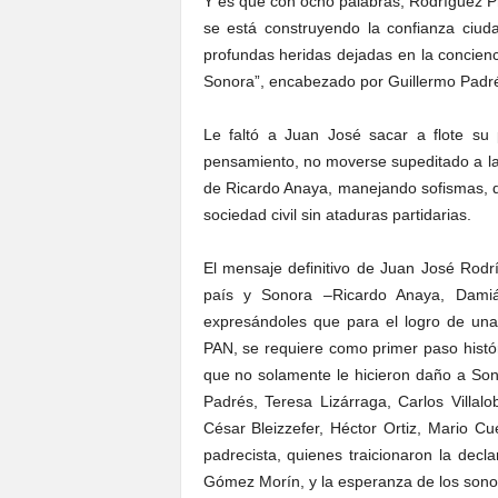
Y es que con ocho palabras, Rodríguez P
se está construyendo la confianza ciud
profundas heridas dejadas en la concien
Sonora”, encabezado por Guillermo Padrés
Le faltó a Juan José sacar a flote su 
pensamiento, no moverse supeditado a la
de Ricardo Anaya, manejando sofismas, q
sociedad civil sin ataduras partidarias.
El mensaje definitivo de Juan José Rodrí
país y Sonora –Ricardo Anaya, Damiá
expresándoles que para el logro de una
PAN, se requiere como primer paso históri
que no solamente le hicieron daño a Sonor
Padrés, Teresa Lizárraga, Carlos Villa
César Bleizzefer, Héctor Ortiz, Mario Cu
padrecista, quienes traicionaron la decl
Gómez Morín, y la esperanza de los sono