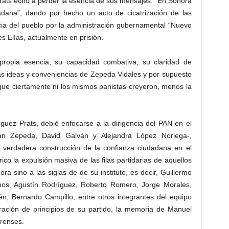
rats echó a perder la esencia de sus mensajes: “En Sonora
adana”, dando por hecho un acto de cicatrización de las
cia del pueblo por la administración gubernamental “Nuevo
 Elías, actualmente en prisión.
propia esencia, su capacidad combativa, su claridad de
s ideas y conveniencias de Zepeda Vidales y por supuesto
ue ciertamente ni los mismos panistas creyeron, menos la
guez Prats, debió enfocarse a la dirigencia del PAN en el
n Zepeda, David Galván y Alejandra López Noriega-,
 verdadera construcción de la confianza ciudadana en el
co la expulsión masiva de las filas partidarias de aquellos
a sino a las siglas de de su instituto, es decir, Guillermo
lobos, Agustín Rodríguez, Roberto Romero, Jorge Morales,
én, Bernardo Campillo, entre otros integrantes del equipo
aración de principios de su partido, la memoria de Manuel
renses.