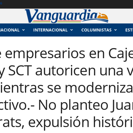
26
NACIONAL
INTERNACIONAL
COLUMNISTAS
EST
e empresarios en Caj
 SCT autoricen una v
entras se moderniza 
ctivo.- No planteo Jua
ats, expulsión históri