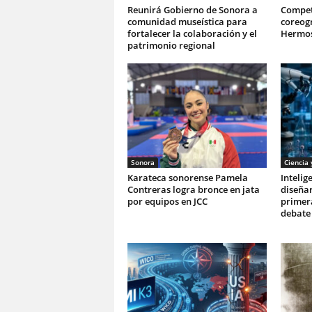
Reunirá Gobierno de Sonora a
Compet
comunidad museística para
coreogr
fortalecer la colaboración y el
Hermos
patrimonio regional
Sonora
Ciencia 
Karateca sonorense Pamela
Intelige
Contreras logra bronce en jata
diseñar
por equipos en JCC
primer
debate