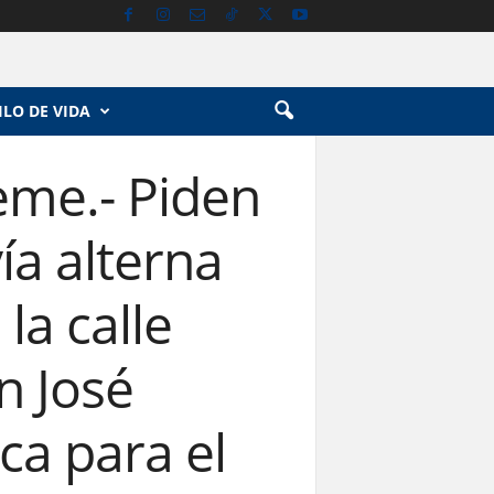
ILO DE VIDA
eme.- Piden
ía alterna
la calle
n José
ca para el