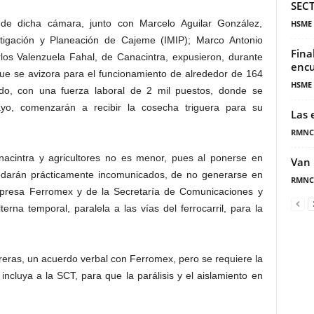
SECT
 de dicha cámara, junto con Marcelo Aguilar González,
HSME
vestigación y Planeación de Cajeme (IMIP); Marco Antonio
Fina
os Valenzuela Fahal, de Canacintra, expusieron, durante
encu
que se avizora para el funcionamiento de alrededor de 164
HSME
ado, con una fuerza laboral de 2 mil puestos, donde se
ayo, comenzarán a recibir la cosecha triguera para su
Las 
RMNC
acintra y agricultores no es menor, pues al ponerse en
Van 
uedarán prácticamente incomunicados, de no generarse en
RMNC
mpresa Ferromex y de la Secretaría de Comunicaciones y
rna temporal, paralela a las vías del ferrocarril, para la
reras, un acuerdo verbal con Ferromex, pero se requiere la
 incluya a la SCT, para que la parálisis y el aislamiento en