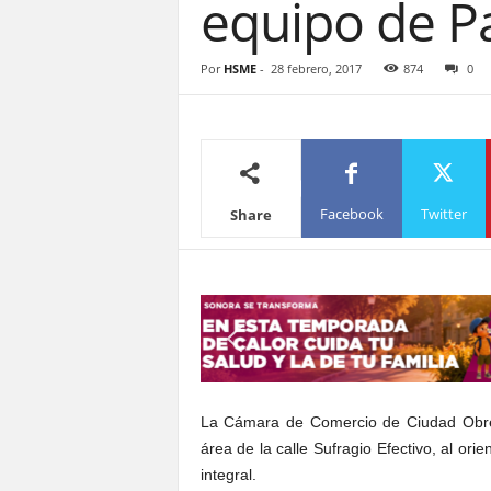
equipo de P
S
o
n
Por
HSME
-
28 febrero, 2017
874
0
o
r
a
Facebook
Twitter
Share
La Cámara de Comercio de Ciudad Obreg
área de la calle Sufragio Efectivo, al or
integral.