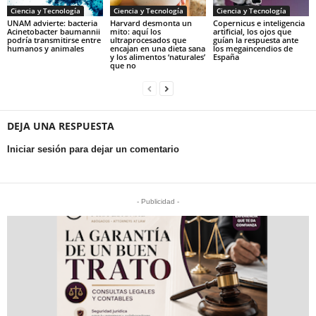
Ciencia y Tecnología
Ciencia y Tecnología
Ciencia y Tecnología
UNAM advierte: bacteria
Harvard desmonta un
Copernicus e inteligencia
Acinetobacter baumannii
mito: aquí los
artificial, los ojos que
podría transmitirse entre
ultraprocesados que
guían la respuesta ante
humanos y animales
encajan en una dieta sana
los megaincendios de
y los alimentos ‘naturales’
España
que no
DEJA UNA RESPUESTA
Iniciar sesión para dejar un comentario
- Publicidad -