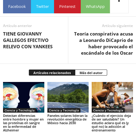
Facebook
Twitter
Pinterest
WhatsApp
Artículo anterior
Artículo siguiente
TIENE GIOVANNY
Teoría conspirativa acusa
GALLEGOS EFECTIVO
a Leonardo DiCaprio de
RELEVO CON YANKEES
haber provocado el
escándalo de los Oscar
Artículos relacionados
Más del autor
Ciencia y Tecnología
Ciencia y Tecnología
Ciencia y Tecnología
Detectan diferencias
Paneles solares lideran la
¿Cuándo el ejercicio deja
entre hombre y mujer en
revolución energética de
de ser saludable? Un
las proteínas en sangre
México hacia 2030
estudio aclara qué es (y
en la enfermedad de
qué no) la adicción al
Alzheimer
entrenamiento