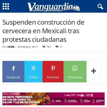
Suspenden construcción de
cervecera en Mexicali tras
protestas ciudadanas
Por
HSME
-
28 febrero, 2017
787
0
Facebook
Twitter
Pinterest
WhatsApp