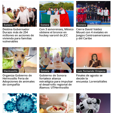
Sonora
Sonora
Sonora
Destina Gobernador
Con 3 sonorenses, México
Cierra David Valdez
Durazo más de 254
obtiene el bronce en
Mouet con 4 metales en
millones en acciones de
hockey varonil de JCC
Juegos Centroamericanos
vivienda para familias
y del Caribe
vulnerables
Hermosillo
Sonora
Luis Fernando Oropeza
Organiza Gobierno de
Gobierno de Sonora
Finales de agosto se
Hermosillo Feria de
fortalece alianza
decide la
Adopciones de animales
estratégica para impulsar
encuesta: LoreniaValles
de compañía
el desarrollo regional de
Álamos: UTHermosillo