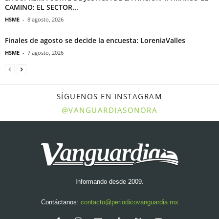
CAMINO: EL SECTOR...
HSME
-
8 agosto, 2026
Finales de agosto se decide la encuesta: LoreniaValles
HSME
-
7 agosto, 2026
SÍGUENOS EN INSTAGRAM
@VANGUARDIASONORA
Informando desde 2009.
Contáctanos:
contacto@periodicovanguardia.mx