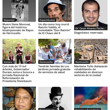
Deportes
Espectáculos
Muere Steve Monreal,
Un día como hoy murió
figura del histórico
Ramón Valdés, el
Dr. Cesar Alvarez Pacheco
bicampeonato de Rayos
inolvidable “Don Ramón”
Diagnóstico reservado.
de Hermosillo
de El Chavo del 8
Sonora
Hermosillo
Hermosillo
Con más de 13 mil
Tendrán familias de Los
Mantiene Toño Astiazarán
árboles, Gobernador
Jardines jornada gratuita
rehabilitación de
Durazo suma a Sonora a
de servicios de salud
vialidades en diversos
Jornada Nacional de
sectores de la ciudad
Reforestación de
Presidenta Sheinbaum
Espectáculos
Ciencia y Tecnología