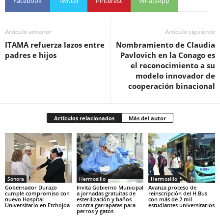
Facebook
Twitter
Pinterest
WhatsApp
Artículo anterior
Artículo siguiente
ITAMA refuerza lazos entre
Nombramiento de Claudia
padres e hijos
Pavlovich en la Conago es
el reconocimiento a su
modelo innovador de
cooperación binacional
Artículos relacionados
Más del autor
Sonora
Hermosillo
Hermosillo
Gobernador Durazo
Invita Gobierno Municipal
Avanza proceso de
cumple compromiso con
a jornadas gratuitas de
reinscripción del H Bus
nuevo Hospital
esterilización y baños
con más de 2 mil
Universitario en Etchojoa
contra garrapatas para
estudiantes universitarios
perros y gatos