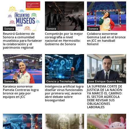
Sonora
Sonora
Sonora
Reunirá Gobierno de
Competirán por la mejor
Colabora sonorense
Sonora a comunidad
coreografía a nivel
Gemma Leal en el bronce
museística para fortalecer
nacional en Hermosillo:
en JCC en handball
la colaboración y el
Gobierno de Sonora
femenil
patrimonio regional
Sonora
Ciencia y Tecnología
Jose Enrique Guerra Fourcade
Karateca sonorense
Inteligencia artificial logra
LA SUPREMA CORTE DE
Pamela Contreras logra
diseñar virus funcionales
JUSTICIA DE LA NACIÓN
bronce en jata por
por primera vez; avance
YA MARCÓ EL CAMINO:
equipos en JCC
abre debate sobre
EL SECTOR AGRÍCOLA
bioseguridad
DEBE REVISAR SUS
OBLIGACIONES
LABORALES