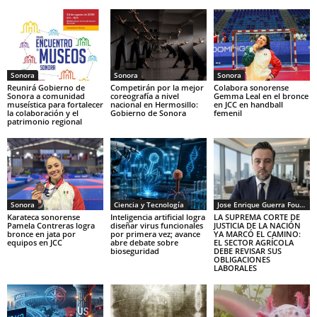
Sonora
Sonora
Sonora
Reunirá Gobierno de
Competirán por la mejor
Colabora sonorense
Sonora a comunidad
coreografía a nivel
Gemma Leal en el bronce
museística para fortalecer
nacional en Hermosillo:
en JCC en handball
la colaboración y el
Gobierno de Sonora
femenil
patrimonio regional
Sonora
Ciencia y Tecnología
Jose Enrique Guerra Fourcade
Karateca sonorense
Inteligencia artificial logra
LA SUPREMA CORTE DE
Pamela Contreras logra
diseñar virus funcionales
JUSTICIA DE LA NACIÓN
bronce en jata por
por primera vez; avance
YA MARCÓ EL CAMINO:
equipos en JCC
abre debate sobre
EL SECTOR AGRÍCOLA
bioseguridad
DEBE REVISAR SUS
OBLIGACIONES
LABORALES