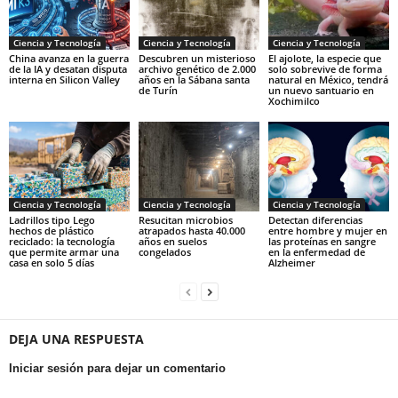
Ciencia y Tecnología
Ciencia y Tecnología
Ciencia y Tecnología
China avanza en la guerra
Descubren un misterioso
El ajolote, la especie que
de la IA y desatan disputa
archivo genético de 2.000
solo sobrevive de forma
interna en Silicon Valley
años en la Sábana santa
natural en México, tendrá
de Turín
un nuevo santuario en
Xochimilco
Ciencia y Tecnología
Ciencia y Tecnología
Ciencia y Tecnología
Ladrillos tipo Lego
Resucitan microbios
Detectan diferencias
hechos de plástico
atrapados hasta 40.000
entre hombre y mujer en
reciclado: la tecnología
años en suelos
las proteínas en sangre
que permite armar una
congelados
en la enfermedad de
casa en solo 5 días
Alzheimer
DEJA UNA RESPUESTA
Iniciar sesión para dejar un comentario