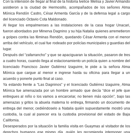
Con la intensión de llegar al final de la historia Ivelice Melisa y Javier Armando
asistieron a la ciudad de Hermosillo, acompañados de los señores Alma
Mónica Rendón Castro, César Armenta García y de la defensa legal a cargo
del licenciado Octavio Cota Maldonado.
Al llegar los empalmenses a las instalaciones de la casa hogar Unacari,
fueron abordados por Minerva Dagnino y su hija Natalia quienes arremetieron
a golpes contra las féminas Rendón, quedando César Armenta con el menor
arriba del vehículo, el cual fue rodeado por policías municipales y guardias del
lugar.
Después del “zafarrancho” y que se apaciguaran la situación, pasaron de tres
a cuatro horas, cuando llega al estacionamiento un policía quien a nombre del
licenciado Francisco Javier Gutiérrez Izaguirre, le pide a la señora Alma
Mónica que cargue al menor e ingrese hasta su oficina para llegar a un
acuerdo y ponerle punto final al caso.
Ya estando frente a “Las Dagninos” y el licenciado Gutiérrez Izaguirre, Alma
Mónica fue amenazada por un hombre armado que decía “dice el jefe que
entregues al niño o los vamos a encarcelar, no tienen más opción”, bajo las
amenazas y gritos la abuela materna lo entrega, firmando un documento de
entrega del menor, cediéndoselo a Natalia quién supuestamente mostró una
custodia, la cual al parecer era la custodia provisional del estado de Baja
California.
Desesperados por la situación la familia visita en Guaymas al visitador de los
derechos humanos ese mismo día, quién les recomienda interponer una