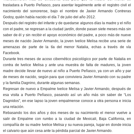
trasladara a Puerto Peñasco, para asentar legalmente ante el registro civil el
nacimiento del sonorense, bajo el nombre de Javier Armando Contreras
Godoy, quién había nacido el día 7 de julio del año 2012.
Después del registro del infante y de quedarse algunos días la madre y el niño
con el padre, se regresan a la ciudad jardín, donde pasan siete meses más sin
saber de él y sin recibir el apoyo económico del padre, a poco más de nueve
meses de nacido Javier Armando, la joven Ivelice Melisa recibe una serie de
amenazas de parte de la tía del menor Natalia, echas a través de vía
Facebook.
Durante tres meses de acoso cibernético psicológico por parte de Natalia en
contra de Ivelice Melisa y ante una muestra de falta de madures, la joven
madre decide llevar de nuevo al niño a Puerto Peñasco, ya con un año y par
de meses de nacido, según para que conviviera Javier Armando con su padre
y la familia Dagnino, durante algunas semanas.
Regresan de nuevo a Empalme Ivelice Melisa y Javier Armando, después de
esa visita a Puerto Peñasco, pasando así un año más sin saber de “Los
Dagnidos”, en ese lapso la joven empalmense conoce a otra persona e inicia
una relación.
Rebasando los dos años y dos meses de su nacimiento el menor vuelve a
salir de Empalme con rumbo a la ciudad de Mexicali, Baja California, en
compañía de su madre Ivelice Melisa y su nueva pareja, lugar en donde inicia
el calvario que aún cesa ante la pérdida parcial de Javier Armando.