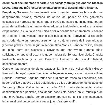
columna al documentado reportaje del colega y amigo guaymense Ricardo
López, para que más lectores se enteren de esta desgarradora historia.
Empalme, Sonora.-
En una investigación durante meses en busca de una
desgarradora historia, marcada de abuso del poder de dos gobiernos
estatales del noroeste del país, que a través de tráfico de influencias logran
privar de la libertad a un menor de edad, separándolo de su madre, una joven
empalmense la cual talvez su único error o pecado fue enamorarse y confiar
en el hombre equivocado, mismo que posiblemente aprovechó la situación
para poder darle un heredero a su hermana bajo una serie de irregularidades
y delitos graves, como según la señora Alma Mónica Rendón Castro, abuela
del niño, narra los sucesos y calvarios que han vivido durante años,
solicitando el apoyo directo a la gobernadora de Sonora, licenciada Claudia
Pavlovich Arellano y a los Derechos Humanos del ámbito federal,
desesperadamente.
Como en las novelas de siglos pasados, la historia de Ivelice Melisa Godoy
Rendón “plebeya” o joven humilde de bajos recursos, la cual conoce a José
Rodolfo Contreras Dagnino “príncipe” pudiente de respaldo económico, con
poder político y apoyo de las autoridades de los gobiernos de los estados de
Sonora y Baja California en el año 2012, coincidentemente ambas
administraciones panistas, año donde nace esta odisea en el municipio de
Puerto Peñasco, paraíso donde vacacionaba con su familia la empalmense,
lugar en el cual ve por primera vez al joven “sangre azul”.