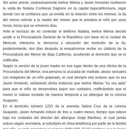
Sin aviso previo, sorpresivamente Ivelice Melisa y Javier Armando recibieron
la visita de Natalia Contreras Dagnino en la capital bajacaliforniana, lugar
donde con la confianza que ya existía en la relación entre los mismos, la tía
del menor solicita a la madre del mismo que le prestara al niño por unas
horas, horas que se volvieron días.
Ante el rechazo de no contestar el teléfono Natalia, Ivelice Melisa decide
asistir a la Procuraduría General de la República con base en la ciudad de
Mexicali, interpone la denuncia y ubicación del domicilio de la tía,
posteriormente, dos días después la empalmense recibe un citatorio de la
Procuraduría del Menor de Baja California, acudiendo al domicilio que se le
notificaba.
Según la versión de la joven madre en ese lugar dentro de una oficina de la
Procuraduría del Menor, una persona la acusaba de maltrato, abuso sexuales
con imágenes de un niño golpeado, el cual siempre ella sostuvo que no era
Javier Armando, señalando dicha instancia que Ivelice Melisa “no era apta”
para que el niño se desarrollara bajos sus cuidados, notificándole que el
menor lo habían enviado de manera temporal a un albergue de la colonia
Guajardo.
En el domicilio número 1253 de la avenida Salina Cruz de la colonia
Guajardo, Javier Armando estuvo de tres a cuatro meses, tiempo que estuvo
bajo los cuidados del director del albergue Jorge Martínez, el cual jamás
estuvo según secretaria, al solicitarlo en línea telefónica por parte de la familia