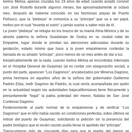
Ivelice Melisa, apenas cruzaba los 19 años de edad cuando aceptó convivir
con José Rodolfo durante algunos meses, fue aproximadamente al octavo
mes, después de haberse conocido en las hermosas playas de Puerto
Peñasco, que la “plebeya” le comunica a su “príncipe” que va a ser papá,
motivo por el cual “levanta el vuelo” y jamás vuelve a saber más de él.
La joven “plebeya” se refugia en los brazos de su mamá Alma Mónica y de su
abuela paterna la señora Guadalupe de Godoy en su ciudad natal de
Empalme, lugar donde le prestan las atenciones adecuadas durante su
gestación, estado mismo que hace a la joven empalmense contestar la
llamada de su amado “príncipe”, poco menos de un mes antes de dar a luz.
Inexplicablemente de la nada, cuando Ivelice Melisa se encontraba internada
en el Hospital General de Guaymas (al no contar con aseguración social), a
punto del parto, aparecen “Los Dagninos”, encabezados por Minerva Dagnino,
prima hermana en aquellos años de la señora del gobernador Guillermo
Padrés Elías, Iveth Dagnino de Padrés, la cual venía acompañada por quién
en la actualidad según las autoridades bajacalifornianas tiene físicamente y
presuntamente “legal” la patria potestad del menor, Natalia de San José
Contreras Dagnino.
Posteriormente al parto normal de la empalmense y de verificar “Los
Dagninos” que el niño había nacido en condiciones perfectas, estos últimos se
retiran del puerto de Guaymas, solicitando la petición sin la presencia del
padre biológico que el recién nacido podía llevar el apellido del “príncipe”.
Transcurrieron más de cincuenta días para que la madre del menor se