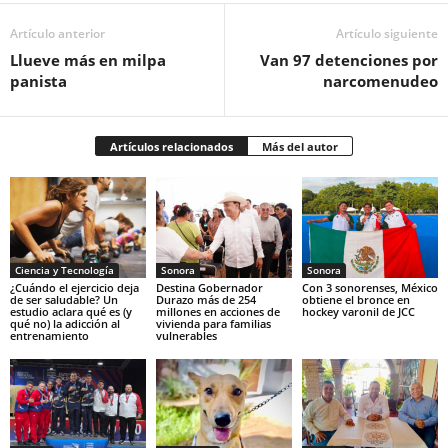
Artículo anterior
Artículo siguiente
Llueve más en milpa
Van 97 detenciones por
panista
narcomenudeo
Artículos relacionados
Más del autor
Ciencia y Tecnología
Sonora
Sonora
¿Cuándo el ejercicio deja
Destina Gobernador
Con 3 sonorenses, México
de ser saludable? Un
Durazo más de 254
obtiene el bronce en
estudio aclara qué es (y
millones en acciones de
hockey varonil de JCC
qué no) la adicción al
vivienda para familias
entrenamiento
vulnerables