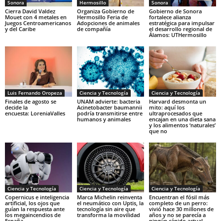
Sonora
Hermosillo
Sonora
Cierra David Valdez
Organiza Gobierno de
Gobierno de Sonora
Mouet con 4 metales en
Hermosillo Feria de
fortalece alianza
Juegos Centroamericanos
Adopciones de animales
estratégica para impulsar
y del Caribe
de compañía
el desarrollo regional de
Álamos: UTHermosillo
Luis Fernando Oropeza
Ciencia y Tecnología
Ciencia y Tecnología
Finales de agosto se
UNAM advierte: bacteria
Harvard desmonta un
decide la
Acinetobacter baumannii
mito: aquí los
encuesta: LoreniaValles
podría transmitirse entre
ultraprocesados que
humanos y animales
encajan en una dieta sana
y los alimentos ‘naturales’
que no
Ciencia y Tecnología
Ciencia y Tecnología
Ciencia y Tecnología
Copernicus e inteligencia
Marca Michelin reinventa
Encuentran el fósil más
artificial, los ojos que
el neumático con Uptis, la
completo de un perro:
guían la respuesta ante
tecnología sin aire que
vivió hace 30 millones de
los megaincendios de
transforma la movilidad
años y no se parecía a
España
ningún cánido actual