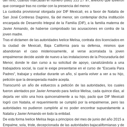
del niño, cuando marcaban el número (686) 555 27 97, teléfono que tuvieron
que conseguir tras no contar con la presencia del menor.
La custodia provisional otorgada por DIF Mexicali, es a favor de Natalia de
San José Contreras Dagnino, tía del menor, sin contemplar dicha institución
encargada de Desarrollo Integral de la Familia (DIF), a la familia materna de
Javier Armando, de haberse comprobado las acusaciones en contra de la
joven madre.
Tras el dictamen de las autoridades Ivelice Melisa, contrata dos licenciados en
la ciudad de Mexicali, Baja California para su defensa, mismos que
abandonan el caso misteriosamente, al verse acorralada la joven
empalmense decide asistir de nuevo a las instalaciones de la Procuraduría del
Menor, donde le dan curso a su solicitud de apoyo, canalizándola a una
trabajadora social, la cual le exige presentarse en el curso de “Escuela Para
Padres”, trabajar y estudiar durante un año, sí quería volver a ver a su hijo,
petición que la desesperada madre acepta.
Transcurrió un año de esfuerzos a petición de las autoridades, los cuales
fueron alentados por Javier Armando para Ivelice Melisa, cada quince días, al
dejarla ver sólo una hora quincenalmente a su hijo, pacto que DIF Mexicali
logró con Natalia, el requerimiento se cumplió por la empalmense, pero las
autoridades no pudieron cumplirle al no poder encontrar supuestamente a
Natalia y Javier Armando en todo la entidad.
De esta forma Ivelice Melisa llega a principios del mes de junio del año 2015 a
Empalme, sola, triste, decepcionada de las autoridades bajacalifornianas y de