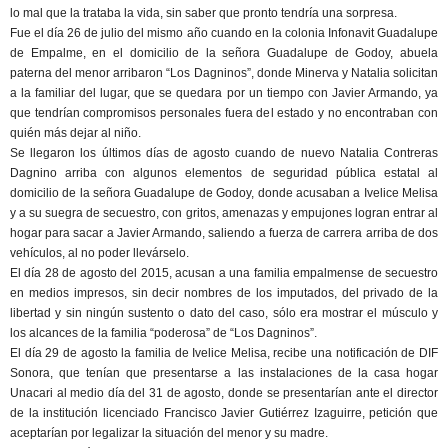
lo mal que la trataba la vida, sin saber que pronto tendría una sorpresa.
Fue el día 26 de julio del mismo año cuando en la colonia Infonavit Guadalupe
de Empalme, en el domicilio de la señora Guadalupe de Godoy, abuela
paterna del menor arribaron “Los Dagninos”, donde Minerva y Natalia solicitan
a la familiar del lugar, que se quedara por un tiempo con Javier Armando, ya
que tendrían compromisos personales fuera del estado y no encontraban con
quién más dejar al niño.
Se llegaron los últimos días de agosto cuando de nuevo Natalia Contreras
Dagnino arriba con algunos elementos de seguridad pública estatal al
domicilio de la señora Guadalupe de Godoy, donde acusaban a Ivelice Melisa
y a su suegra de secuestro, con gritos, amenazas y empujones logran entrar al
hogar para sacar a Javier Armando, saliendo a fuerza de carrera arriba de dos
vehículos, al no poder llevárselo.
El día 28 de agosto del 2015, acusan a una familia empalmense de secuestro
en medios impresos, sin decir nombres de los imputados, del privado de la
libertad y sin ningún sustento o dato del caso, sólo era mostrar el músculo y
los alcances de la familia “poderosa” de “Los Dagninos”.
El día 29 de agosto la familia de Ivelice Melisa, recibe una notificación de DIF
Sonora, que tenían que presentarse a las instalaciones de la casa hogar
Unacari al medio día del 31 de agosto, donde se presentarían ante el director
de la institución licenciado Francisco Javier Gutiérrez Izaguirre, petición que
aceptarían por legalizar la situación del menor y su madre.