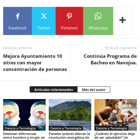
Facebook
Twitter
Pinterest
WhatsApp
Artículo anterior
Artículo siguiente
Mejora Ayuntamiento 10
Continúa Programa de
sitios con mayor
Bacheo en Navojoa.
concentración de personas
Artículos relacionados
Más del autor
Ciencia y Tecnología
Ciencia y Tecnología
Ciencia y Tecnología
Detectan diferencias
Paneles solares lideran la
¿Cuándo el ejercicio deja
entre hombre y mujer en
revolución energética de
de ser saludable? Un