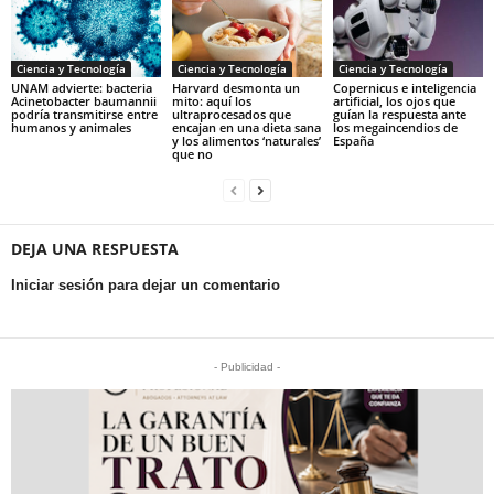
Ciencia y Tecnología
Ciencia y Tecnología
Ciencia y Tecnología
UNAM advierte: bacteria
Harvard desmonta un
Copernicus e inteligencia
Acinetobacter baumannii
mito: aquí los
artificial, los ojos que
podría transmitirse entre
ultraprocesados que
guían la respuesta ante
humanos y animales
encajan en una dieta sana
los megaincendios de
y los alimentos ‘naturales’
España
que no
DEJA UNA RESPUESTA
Iniciar sesión para dejar un comentario
- Publicidad -