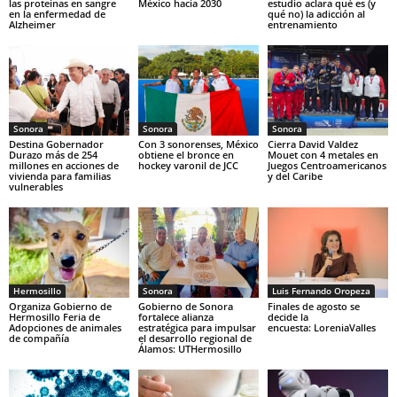
las proteínas en sangre
México hacia 2030
estudio aclara qué es (y
en la enfermedad de
qué no) la adicción al
Alzheimer
entrenamiento
Sonora
Sonora
Sonora
Destina Gobernador
Con 3 sonorenses, México
Cierra David Valdez
Durazo más de 254
obtiene el bronce en
Mouet con 4 metales en
millones en acciones de
hockey varonil de JCC
Juegos Centroamericanos
vivienda para familias
y del Caribe
vulnerables
Hermosillo
Sonora
Luis Fernando Oropeza
Organiza Gobierno de
Gobierno de Sonora
Finales de agosto se
Hermosillo Feria de
fortalece alianza
decide la
Adopciones de animales
estratégica para impulsar
encuesta: LoreniaValles
de compañía
el desarrollo regional de
Álamos: UTHermosillo