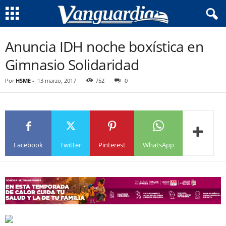
Anuncia IDH noche boxística en
Gimnasio Solidaridad
Por
HSME
-
13 marzo, 2017
752
0
Facebook
Twitter
Pinterest
WhatsApp