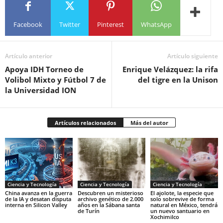
Facebook
Twitter
Pinterest
WhatsApp
Artículo anterior
Artículo siguiente
Apoya IDH Torneo de
Enrique Velázquez: la rifa
Volibol Mixto y Fútbol 7 de
del tigre en la Unison
la Universidad ION
Artículos relacionados
Más del autor
Ciencia y Tecnología
Ciencia y Tecnología
Ciencia y Tecnología
China avanza en la guerra
Descubren un misterioso
El ajolote, la especie que
de la IA y desatan disputa
archivo genético de 2.000
solo sobrevive de forma
interna en Silicon Valley
años en la Sábana santa
natural en México, tendrá
de Turín
un nuevo santuario en
Xochimilco