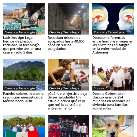
Ciencia y Tecnología
Ciencia y Tecnología
Ciencia y Tecnología
Ladrillos tipo Lego
Resucitan microbios
Detectan diferencias
hechos de plástico
atrapados hasta 40.000
entre hombre y mujer en
reciclado: la tecnología
años en suelos
las proteínas en sangre
que permite armar una
congelados
en la enfermedad de
casa en solo 5 días
Alzheimer
Ciencia y Tecnología
Ciencia y Tecnología
Sonora
Paneles solares lideran la
¿Cuándo el ejercicio deja
Destina Gobernador
revolución energética de
de ser saludable? Un
Durazo más de 254
México hacia 2030
estudio aclara qué es (y
millones en acciones de
qué no) la adicción al
vivienda para familias
entrenamiento
vulnerables