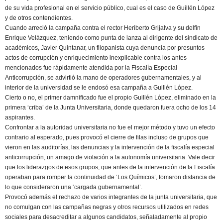
de su vida profesional en el servicio público, cual es el caso de Guillén López
y de otros contendientes.
Cuando arreció la campaña contra el rector Heriberto Grijalva y su delfín
Enrique Velázquez, teniendo como punta de lanza al dirigente del sindicato de
académicos, Javier Quintanar, un filopanista cuya denuncia por presuntos
actos de corrupción y enriquecimiento inexplicable contra los antes
mencionados fue rápidamente atendida por la Fiscalía Especial
Anticorrupción, se advirtió la mano de operadores gubernamentales, y al
interior de la universidad se le endosó esa campaña a Guillén López.
Cierto o no, el primer damnificado fue el propio Guillén López, eliminado en la
primera ‘criba’ de la Junta Universitaria, donde quedaron fuera ocho de los 14
aspirantes.
Confrontar a la autoridad universitaria no fue el mejor método y tuvo un efecto
contrario al esperado, pues provocó el cierre de filas incluso de grupos que
vieron en las auditorías, las denuncias y la intervención de la fiscalía especial
anticorrupción, un amago de violación a la autonomía universitaria. Vale decir
que los liderazgos de esos grupos, que antes de la intervención de la Fiscalía
operaban para romper la continuidad de ‘Los Químicos’, tomaron distancia de
lo que consideraron una ‘cargada gubernamental’.
Provocó además el rechazo de varios integrantes de la junta universitaria, que
no comulgan con las campañas negras y otros recursos utilizados en redes
sociales para desacreditar a algunos candidatos, señaladamente al propio