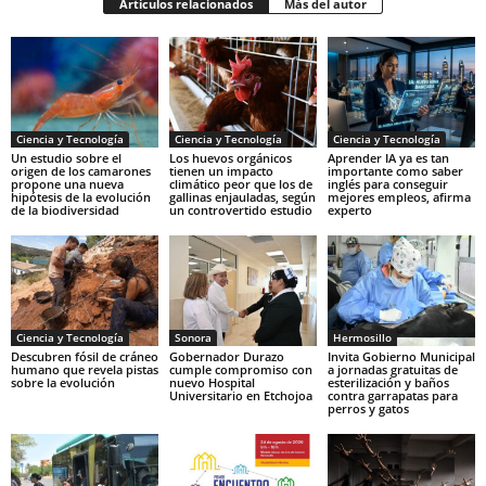
Artículos relacionados
Más del autor
Ciencia y Tecnología
Ciencia y Tecnología
Ciencia y Tecnología
Un estudio sobre el
Los huevos orgánicos
Aprender IA ya es tan
origen de los camarones
tienen un impacto
importante como saber
propone una nueva
climático peor que los de
inglés para conseguir
hipótesis de la evolución
gallinas enjauladas, según
mejores empleos, afirma
de la biodiversidad
un controvertido estudio
experto
Ciencia y Tecnología
Sonora
Hermosillo
Descubren fósil de cráneo
Gobernador Durazo
Invita Gobierno Municipal
humano que revela pistas
cumple compromiso con
a jornadas gratuitas de
sobre la evolución
nuevo Hospital
esterilización y baños
Universitario en Etchojoa
contra garrapatas para
perros y gatos