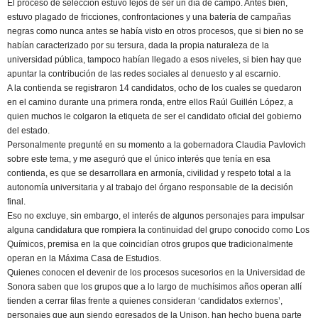
El proceso de selección estuvo lejos de ser un día de campo. Antes bien,
estuvo plagado de fricciones, confrontaciones y una batería de campañas
negras como nunca antes se había visto en otros procesos, que si bien no se
habían caracterizado por su tersura, dada la propia naturaleza de la
universidad pública, tampoco habían llegado a esos niveles, si bien hay que
apuntar la contribución de las redes sociales al denuesto y al escarnio.
A la contienda se registraron 14 candidatos, ocho de los cuales se quedaron
en el camino durante una primera ronda, entre ellos Raúl Guillén López, a
quien muchos le colgaron la etiqueta de ser el candidato oficial del gobierno
del estado.
Personalmente pregunté en su momento a la gobernadora Claudia Pavlovich
sobre este tema, y me aseguró que el único interés que tenía en esa
contienda, es que se desarrollara en armonía, civilidad y respeto total a la
autonomía universitaria y al trabajo del órgano responsable de la decisión
final.
Eso no excluye, sin embargo, el interés de algunos personajes para impulsar
alguna candidatura que rompiera la continuidad del grupo conocido como Los
Químicos, premisa en la que coincidían otros grupos que tradicionalmente
operan en la Máxima Casa de Estudios.
Quienes conocen el devenir de los procesos sucesorios en la Universidad de
Sonora saben que los grupos que a lo largo de muchísimos años operan allí
tienden a cerrar filas frente a quienes consideran ‘candidatos externos’,
personajes que aun siendo egresados de la Unison, han hecho buena parte