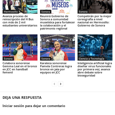
Hermosillo
Sonora
Sonora
Avanza proceso de
Reunirá Gobierno de
Competirán por la mejor
reinscripción del H Bus
Sonora a comunidad
coreografía a nivel
con más de 2 mil
museística para fortalecer
nacional en Hermosillo:
estudiantes universitarios
la colaboración y el
Gobierno de Sonora
patrimonio regional
Sonora
Sonora
Ciencia y Tecnología
Colabora sonorense
Karateca sonorense
Inteligencia artificial logra
Gemma Leal en el bronce
Pamela Contreras logra
diseñar virus funcionales
en JCC en handball
bronce en jata por
por primera vez; avance
femenil
equipos en JCC
abre debate sobre
bioseguridad
DEJA UNA RESPUESTA
Iniciar sesión para dejar un comentario