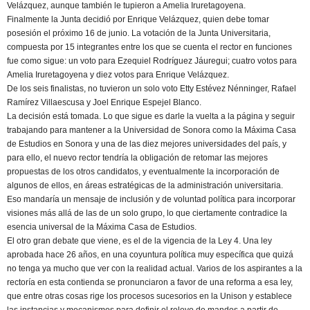
Velázquez, aunque también le tupieron a Amelia Iruretagoyena.
Finalmente la Junta decidió por Enrique Velázquez, quien debe tomar
posesión el próximo 16 de junio. La votación de la Junta Universitaria,
compuesta por 15 integrantes entre los que se cuenta el rector en funciones
fue como sigue: un voto para Ezequiel Rodríguez Jáuregui; cuatro votos para
Amelia Iruretagoyena y diez votos para Enrique Velázquez.
De los seis finalistas, no tuvieron un solo voto Etty Estévez Nénninger, Rafael
Ramírez Villaescusa y Joel Enrique Espejel Blanco.
La decisión está tomada. Lo que sigue es darle la vuelta a la página y seguir
trabajando para mantener a la Universidad de Sonora como la Máxima Casa
de Estudios en Sonora y una de las diez mejores universidades del país, y
para ello, el nuevo rector tendría la obligación de retomar las mejores
propuestas de los otros candidatos, y eventualmente la incorporación de
algunos de ellos, en áreas estratégicas de la administración universitaria.
Eso mandaría un mensaje de inclusión y de voluntad política para incorporar
visiones más allá de las de un solo grupo, lo que ciertamente contradice la
esencia universal de la Máxima Casa de Estudios.
El otro gran debate que viene, es el de la vigencia de la Ley 4. Una ley
aprobada hace 26 años, en una coyuntura política muy específica que quizá
no tenga ya mucho que ver con la realidad actual. Varios de los aspirantes a la
rectoría en esta contienda se pronunciaron a favor de una reforma a esa ley,
que entre otras cosas rige los procesos sucesorios en la Unison y establece