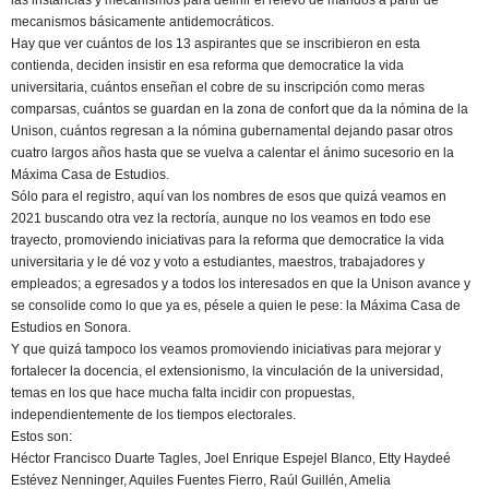
las instancias y mecanismos para definir el relevo de mandos a partir de
mecanismos básicamente antidemocráticos.
Hay que ver cuántos de los 13 aspirantes que se inscribieron en esta
contienda, deciden insistir en esa reforma que democratice la vida
universitaria, cuántos enseñan el cobre de su inscripción como meras
comparsas, cuántos se guardan en la zona de confort que da la nómina de la
Unison, cuántos regresan a la nómina gubernamental dejando pasar otros
cuatro largos años hasta que se vuelva a calentar el ánimo sucesorio en la
Máxima Casa de Estudios.
Sólo para el registro, aquí van los nombres de esos que quizá veamos en
2021 buscando otra vez la rectoría, aunque no los veamos en todo ese
trayecto, promoviendo iniciativas para la reforma que democratice la vida
universitaria y le dé voz y voto a estudiantes, maestros, trabajadores y
empleados; a egresados y a todos los interesados en que la Unison avance y
se consolide como lo que ya es, pésele a quien le pese: la Máxima Casa de
Estudios en Sonora.
Y que quizá tampoco los veamos promoviendo iniciativas para mejorar y
fortalecer la docencia, el extensionismo, la vinculación de la universidad,
temas en los que hace mucha falta incidir con propuestas,
independientemente de los tiempos electorales.
Estos son:
Héctor Francisco Duarte Tagles, Joel Enrique Espejel Blanco, Etty Haydeé
Estévez Nenninger, Aquiles Fuentes Fierro, Raúl Guillén, Amelia