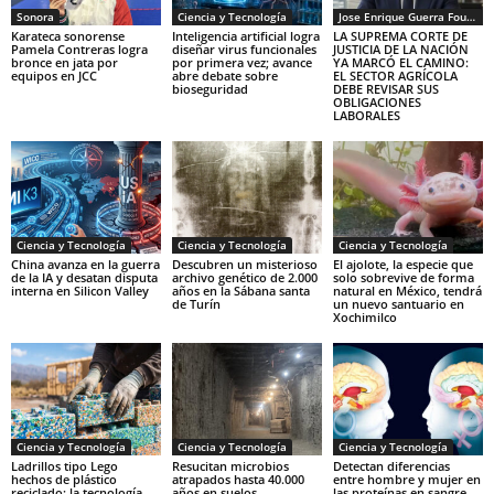
Sonora
Ciencia y Tecnología
Jose Enrique Guerra Fourcade
Karateca sonorense
Inteligencia artificial logra
LA SUPREMA CORTE DE
Pamela Contreras logra
diseñar virus funcionales
JUSTICIA DE LA NACIÓN
bronce en jata por
por primera vez; avance
YA MARCÓ EL CAMINO:
equipos en JCC
abre debate sobre
EL SECTOR AGRÍCOLA
bioseguridad
DEBE REVISAR SUS
OBLIGACIONES
LABORALES
Ciencia y Tecnología
Ciencia y Tecnología
Ciencia y Tecnología
China avanza en la guerra
Descubren un misterioso
El ajolote, la especie que
de la IA y desatan disputa
archivo genético de 2.000
solo sobrevive de forma
interna en Silicon Valley
años en la Sábana santa
natural en México, tendrá
de Turín
un nuevo santuario en
Xochimilco
Ciencia y Tecnología
Ciencia y Tecnología
Ciencia y Tecnología
Ladrillos tipo Lego
Resucitan microbios
Detectan diferencias
hechos de plástico
atrapados hasta 40.000
entre hombre y mujer en
reciclado: la tecnología
años en suelos
las proteínas en sangre