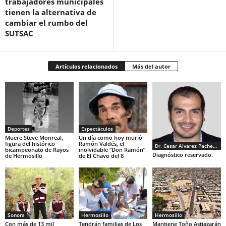
trabajadores municipales
tienen la alternativa de
cambiar el rumbo del
SUTSAC
Artículos relacionados
Más del autor
Deportes
Espectáculos
Muere Steve Monreal,
Un día como hoy murió
figura del histórico
Ramón Valdés, el
Dr. Cesar Alvarez Pacheco
bicampeonato de Rayos
inolvidable “Don Ramón”
Diagnóstico reservado.
de Hermosillo
de El Chavo del 8
Sonora
Hermosillo
Hermosillo
Con más de 13 mil
Tendrán familias de Los
Mantiene Toño Astiazarán