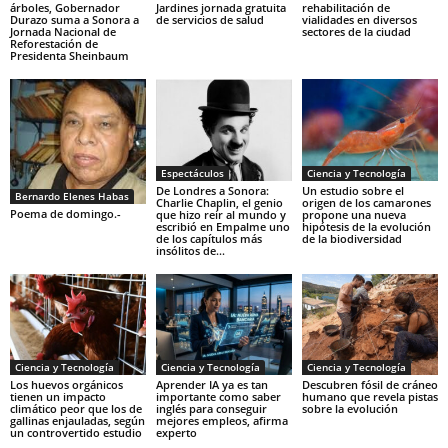
árboles, Gobernador
Jardines jornada gratuita
rehabilitación de
Durazo suma a Sonora a
de servicios de salud
vialidades en diversos
Jornada Nacional de
sectores de la ciudad
Reforestación de
Presidenta Sheinbaum
Espectáculos
Ciencia y Tecnología
De Londres a Sonora:
Un estudio sobre el
Bernardo Elenes Habas
Charlie Chaplin, el genio
origen de los camarones
Poema de domingo.-
que hizo reír al mundo y
propone una nueva
escribió en Empalme uno
hipótesis de la evolución
de los capítulos más
de la biodiversidad
insólitos de...
Ciencia y Tecnología
Ciencia y Tecnología
Ciencia y Tecnología
Los huevos orgánicos
Aprender IA ya es tan
Descubren fósil de cráneo
tienen un impacto
importante como saber
humano que revela pistas
climático peor que los de
inglés para conseguir
sobre la evolución
gallinas enjauladas, según
mejores empleos, afirma
un controvertido estudio
experto