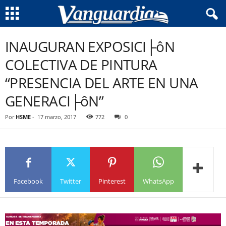
INAUGURAN EXPOSICI├ôN
COLECTIVA DE PINTURA
“PRESENCIA DEL ARTE EN UNA
GENERACI├ôN”
Por
HSME
-
17 marzo, 2017
772
0
Facebook
Twitter
Pinterest
WhatsApp