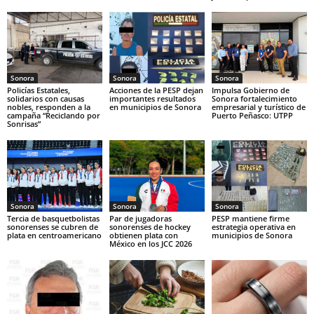
Sonora
Sonora
Sonora
Policías Estatales,
Acciones de la PESP dejan
Impulsa Gobierno de
solidarios con causas
importantes resultados
Sonora fortalecimiento
nobles, responden a la
en municipios de Sonora
empresarial y turístico de
campaña “Reciclando por
Puerto Peñasco: UTPP
Sonrisas”
Sonora
Sonora
Sonora
Tercia de basquetbolistas
Par de jugadoras
PESP mantiene firme
sonorenses se cubren de
sonorenses de hockey
estrategia operativa en
plata en centroamericano
obtienen plata con
municipios de Sonora
México en los JCC 2026