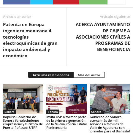
Artículo anterior
Artículo siguiente
Patenta en Europa
ACERCA AYUNTAMIENTO
ingeniera mexicana 4
DE CAJEME A
tecnologías
ASOCIACIONES CIVÍLES A
electroquímicas de gran
PROGRAMAS DE
impacto ambiental y
BENEFICIENCIA
económico
Artículos relacionados
Más del autor
Sonora
Sonora
Sonora
Impulsa Gobierno de
Invita USP a formar parte
Gobierno de Sonora
Sonora fortalecimiento
de la primera generación
acerca más de mil
empresarial y turístico de
de la Nueva Policía Estatal
servicios a familias de
Puerto Peñasco: UTPP
Penitenciaria
Valle de Agualurca con
jornadas para el Bienestaf