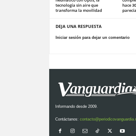
neumático con Uptis, la
complet
tecnología sin aire que
hace 30
transforma la movilidad
parecía
DEJA UNA RESPUESTA
Iniciar sesión para dejar un comentario
Informando desde 2009.
Contáctanos:
contacto@periodicovanguardia