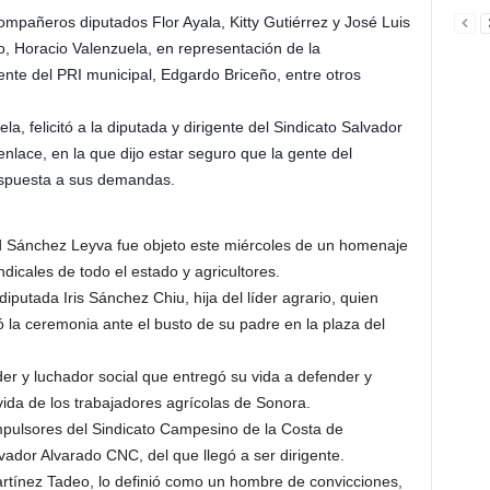
mpañeros diputados Flor Ayala, Kitty Gutiérrez y José Luis
jo, Horacio Valenzuela, en representación de la
ente del PRI municipal, Edgardo Briceño, entre otros
la, felicitó a la diputada y dirigente del Sindicato Salvador
enlace, en la que dijo estar seguro que la gente del
espuesta a sus demandas.
dad Sánchez Leyva fue objeto este miércoles de un homenaje
ndicales de todo el estado y agricultores.
putada Iris Sánchez Chiu, hija del líder agrario, quien
 la ceremonia ante el busto de su padre en la plaza del
r y luchador social que entregó su vida a defender y
 vida de los trabajadores agrícolas de Sonora.
mpulsores del Sindicato Campesino de la Costa de
vador Alvarado CNC, del que llegó a ser dirigente.
artínez Tadeo, lo definió como un hombre de convicciones,