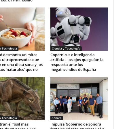
mos: UTHermosillo
y Tecnología
Ciencia y Tecnología
d desmonta un mito:
Copernicus e inteligencia
s ultraprocesados que
artificial, los ojos que guían la
 en una dieta sana y los
respuesta ante los
os ‘naturales’ que no
megaincendios de España
y Tecnología
Sonora
ran el fósil más
Impulsa Gobierno de Sonora