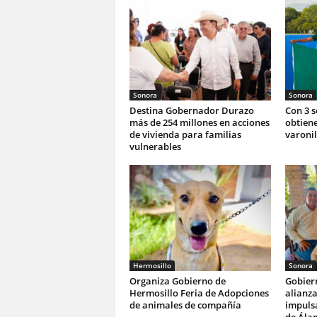
Sonora
Sonora
Destina Gobernador Durazo
Con 3 
más de 254 millones en acciones
obtiene
de vivienda para familias
varonil
vulnerables
Hermosillo
Sonora
Organiza Gobierno de
Gobier
Hermosillo Feria de Adopciones
alianza
de animales de compañía
impulsa