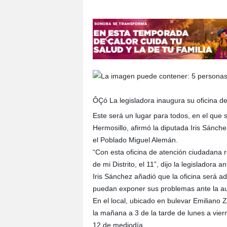
S
o
n
o
r
a
ÔÇó La legisladora inaugura su oficina d
Este será un lugar para todos, en el que 
Hermosillo, afirmó la diputada Iris Sánch
el Poblado Miguel Alemán.
“Con esta oficina de atención ciudadana 
de mi Distrito, el 11”, dijo la legisladora 
Iris Sánchez añadió que la oficina será a
puedan exponer sus problemas ante la au
En el local, ubicado en bulevar Emiliano
la mañana a 3 de la tarde de lunes a vie
12 de mediodía.