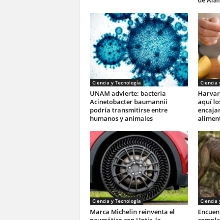
de Ála
Ciencia y Tecnología
Ciencia 
UNAM advierte: bacteria
Harvar
Acinetobacter baumannii
aquí lo
podría transmitirse entre
encajan
humanos y animales
aliment
Ciencia y Tecnología
Ciencia 
Marca Michelin reinventa el
Encuent