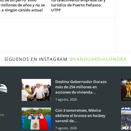
o de un perro: vivió
fortalecimiento empresarial y
 millones de años y no se
turístico de Puerto Peñasco:
 a ningún cánido actual
UTPP
SÍGUENOS EN INSTAGRAM
@VANGUARDIASONORA
Destina Gobernador Durazo
más de 254 millones en
acciones de vivienda...
7 agosto, 2026
Con 3 sonorenses, México
.mx
obtiene el bronce en hockey
varonil de...
7 agosto, 2026