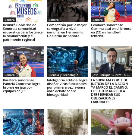
Sonora
Sonora
Sonora
Reunirá Gobierno de
Competirán por la mejor
Colabora sonorense
Sonora a comunidad
coreografía a nivel
Gemma Leal en el bronce
museística para fortalecer
nacional en Hermosillo:
en JCC en handball
la colaboración y el
Gobierno de Sonora
femenil
patrimonio regional
Sonora
Ciencia y Tecnología
Jose Enrique Guerra Fourcade
Karateca sonorense
Inteligencia artificial logra
LA SUPREMA CORTE DE
Pamela Contreras logra
diseñar virus funcionales
JUSTICIA DE LA NACIÓN
bronce en jata por
por primera vez; avance
YA MARCÓ EL CAMINO:
equipos en JCC
abre debate sobre
EL SECTOR AGRÍCOLA
bioseguridad
DEBE REVISAR SUS
OBLIGACIONES
LABORALES