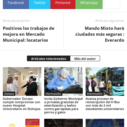
Facebook
Twitter
Pinterest
WhatsApp
Artículo anterior
Artículo siguiente
Positivos los trabajos de
Mando Mixto hará
mejora en Mercado
ciudades más seguras :
Municipal: locatarios
Everardo
Artículos relacionados
Más del autor
Sonora
Hermosillo
Hermosillo
Gobernador Durazo
Invita Gobierno Municipal
Avanza proceso de
cumple compromiso con
a jornadas gratuitas de
reinscripción del H Bus
nuevo Hospital
esterilización y baños
con más de 2 mil
Universitario en Etchojoa
contra garrapatas para
estudiantes universitarios
perros y gatos