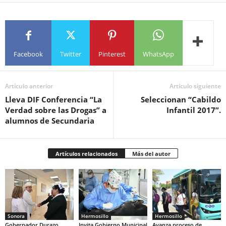
Facebook
Twitter
Pinterest
WhatsApp
Artículo anterior
Artículo siguiente
Lleva DIF Conferencia “La
Seleccionan “Cabildo
Verdad sobre las Drogas” a
Infantil 2017”.
alumnos de Secundaria
Artículos relacionados
Más del autor
Sonora
Hermosillo
Hermosillo
Gobernador Durazo
Invita Gobierno Municipal
Avanza proceso de