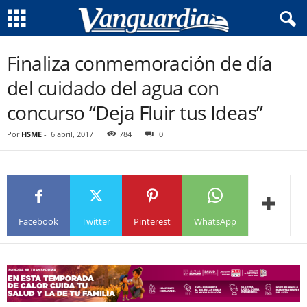
Finaliza conmemoración de día
del cuidado del agua con
concurso “Deja Fluir tus Ideas”
Por
HSME
-
6 abril, 2017
784
0
Facebook
Twitter
Pinterest
WhatsApp