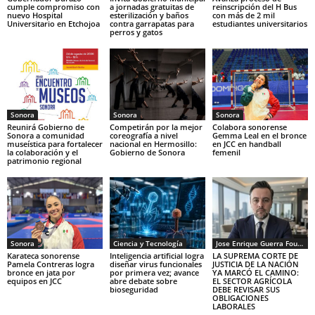
cumple compromiso con
a jornadas gratuitas de
reinscripción del H Bus
nuevo Hospital
esterilización y baños
con más de 2 mil
Universitario en Etchojoa
contra garrapatas para
estudiantes universitarios
perros y gatos
Sonora
Sonora
Sonora
Reunirá Gobierno de
Competirán por la mejor
Colabora sonorense
Sonora a comunidad
coreografía a nivel
Gemma Leal en el bronce
museística para fortalecer
nacional en Hermosillo:
en JCC en handball
la colaboración y el
Gobierno de Sonora
femenil
patrimonio regional
Sonora
Ciencia y Tecnología
Jose Enrique Guerra Fourcade
Karateca sonorense
Inteligencia artificial logra
LA SUPREMA CORTE DE
Pamela Contreras logra
diseñar virus funcionales
JUSTICIA DE LA NACIÓN
bronce en jata por
por primera vez; avance
YA MARCÓ EL CAMINO:
equipos en JCC
abre debate sobre
EL SECTOR AGRÍCOLA
bioseguridad
DEBE REVISAR SUS
OBLIGACIONES
LABORALES