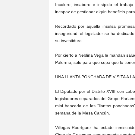
Incoloro, insaboro e insípido el traba
incapaz de gestionar algún beneficio para
Recordado por aquella insulsa promesa
inseguridad, el legislador se ha dedicado 
su investidura.
Por cierto a Neblina Vega le mandan salu
Palermo, solo para que sepa que lo tiene
UNA LLANTA PONCHADA DE VISITA A 
El Diputado por el Distrito XVIII con c
legisladores separados del Grupo Parlame
mini bancada de las “llantas ponchadas
semana de la Mesa Cancún.
Villegas Rodríguez ha estado inmiscuid
Cima de Guaymas, seguramente aportará ca