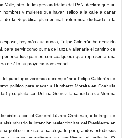
 Valle, otro de los precandidatos del PAN, declaró que un
on hombres y mujeres que hayan salido a la calle a ganar
a de la Republica plurinominal, referencia dedicada a la
 su esposa, hoy más que nunca, Felipe Calderón ha decidido
nal, para servir como punta de lanza y allanarle el camino de
rle ponerse los guantes con cualquiera que represente una
ra de él a su proyecto transexenal.
y del papel que veremos desempeñar a Felipe Calderón de
vismo político para atacar a Humberto Moreira en Coahuila
or) y su pleito con Delfina Gómez, la candidata de Morena
dencialista con el General Lázaro Cárdenas, a lo largo de
 vislumbrado la intención reeleccionista del Presidente en
stema político mexicano, catalogado por grandes estudiosos
fecta, nunca permitieron se modificara el artículo 83