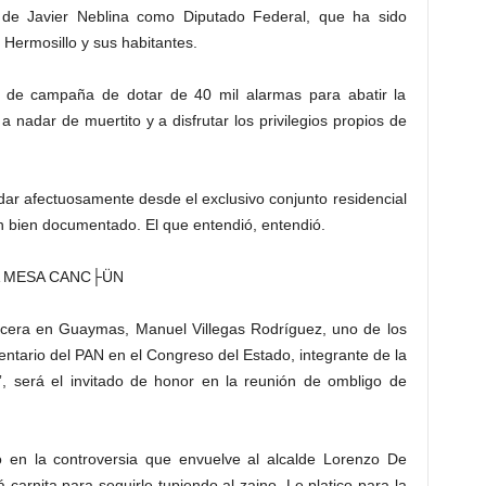
jo de Javier Neblina como Diputado Federal, que ha sido
 Hermosillo y sus habitantes.
 de campaña de dotar de 40 mil alarmas para abatir la
a nadar de muertito y a disfrutar los privilegios propios de
dar afectuosamente desde el exclusivo conjunto residencial
n bien documentado. El que entendió, entendió.
LA MESA CANC├ÜN
abecera en Guaymas, Manuel Villegas Rodríguez, uno de los
ntario del PAN en el Congreso del Estado, integrante de la
”, será el invitado de honor en la reunión de ombligo de
o en la controversia que envuelve al alcalde Lorenzo De
rnita para seguirle tupiendo al zaino. Le platico para la