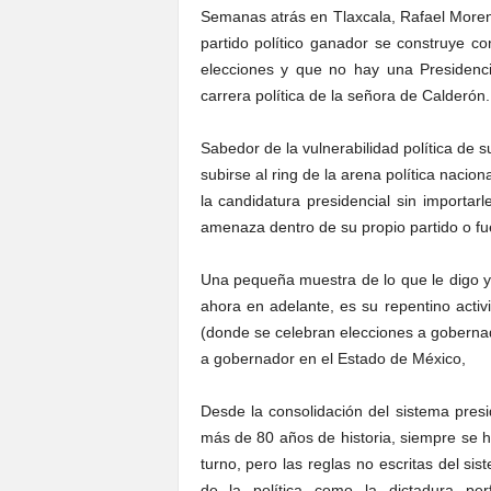
Semanas atrás en Tlaxcala, Rafael Moreno
partido político ganador se construye c
elecciones y que no hay una Presidenci
carrera política de la señora de Calderón.
Sabedor de la vulnerabilidad política de
subirse al ring de la arena política nacio
la candidatura presidencial sin importa
amenaza dentro de su propio partido o fue
Una pequeña muestra de lo que le digo 
ahora en adelante, es su repentino acti
(donde se celebran elecciones a gobernad
a gobernador en el Estado de México,
Desde la consolidación del sistema presi
más de 80 años de historia, siempre se ha
turno, pero las reglas no escritas del si
de la política como la dictadura per