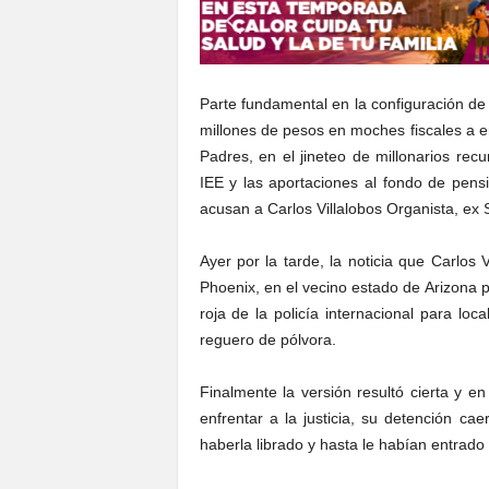
S
o
n
o
Parte fundamental en la configuración de
r
millones de pesos en moches fiscales a 
a
Padres, en el jineteo de millonarios rec
IEE y las aportaciones al fondo de pens
acusan a Carlos Villalobos Organista, ex 
Ayer por la tarde, la noticia que Carlos 
Phoenix, en el vecino estado de Arizona p
roja de la policía internacional para lo
reguero de pólvora.
Finalmente la versión resultó cierta y e
enfrentar a la justicia, su detención c
haberla librado y hasta le habían entrado a