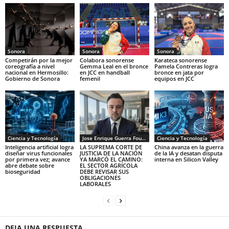
Sonora
Sonora
Sonora
Competirán por la mejor
Colabora sonorense
Karateca sonorense
coreografía a nivel
Gemma Leal en el bronce
Pamela Contreras logra
nacional en Hermosillo:
en JCC en handball
bronce en jata por
Gobierno de Sonora
femenil
equipos en JCC
Ciencia y Tecnología
Jose Enrique Guerra Fourcade
Ciencia y Tecnología
Inteligencia artificial logra
LA SUPREMA CORTE DE
China avanza en la guerra
diseñar virus funcionales
JUSTICIA DE LA NACIÓN
de la IA y desatan disputa
por primera vez; avance
YA MARCÓ EL CAMINO:
interna en Silicon Valley
abre debate sobre
EL SECTOR AGRÍCOLA
bioseguridad
DEBE REVISAR SUS
OBLIGACIONES
LABORALES
DEJA UNA RESPUESTA