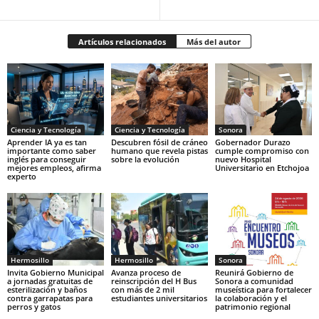
Artículos relacionados
Más del autor
Ciencia y Tecnología
Ciencia y Tecnología
Sonora
Aprender IA ya es tan
Descubren fósil de cráneo
Gobernador Durazo
importante como saber
humano que revela pistas
cumple compromiso con
inglés para conseguir
sobre la evolución
nuevo Hospital
mejores empleos, afirma
Universitario en Etchojoa
experto
Hermosillo
Hermosillo
Sonora
Invita Gobierno Municipal
Avanza proceso de
Reunirá Gobierno de
a jornadas gratuitas de
reinscripción del H Bus
Sonora a comunidad
esterilización y baños
con más de 2 mil
museística para fortalecer
contra garrapatas para
estudiantes universitarios
la colaboración y el
perros y gatos
patrimonio regional