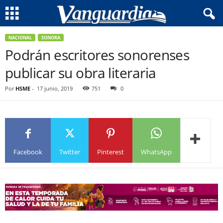
NACIONAL
SONORA
Podrán escritores sonorenses
publicar su obra literaria
Por
HSME
-
17 junio, 2019
751
0
Facebook
Twitter
Pinterest
WhatsApp