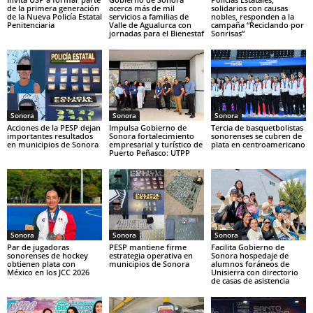
de la primera generación
acerca más de mil
solidarios con causas
de la Nueva Policía Estatal
servicios a familias de
nobles, responden a la
Penitenciaria
Valle de Agualurca con
campaña “Reciclando por
jornadas para el Bienestaf
Sonrisas”
Sonora
Sonora
Sonora
Acciones de la PESP dejan
Impulsa Gobierno de
Tercia de basquetbolistas
importantes resultados
Sonora fortalecimiento
sonorenses se cubren de
en municipios de Sonora
empresarial y turístico de
plata en centroamericano
Puerto Peñasco: UTPP
Sonora
Sonora
Sonora
Par de jugadoras
PESP mantiene firme
Facilita Gobierno de
sonorenses de hockey
estrategia operativa en
Sonora hospedaje de
obtienen plata con
municipios de Sonora
alumnos foráneos de
México en los JCC 2026
Unisierra con directorio
de casas de asistencia