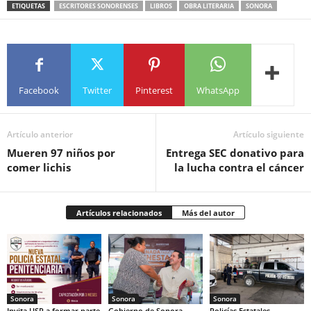
ETIQUETAS
ESCRITORES SONORENSES
LIBROS
OBRA LITERARIA
SONORA
Facebook
Twitter
Pinterest
WhatsApp
Artículo anterior
Artículo siguiente
Mueren 97 niños por
Entrega SEC donativo para
comer lichis
la lucha contra el cáncer
Artículos relacionados
Más del autor
Sonora
Sonora
Sonora
Invita USP a formar parte
Gobierno de Sonora
Policías Estatales,