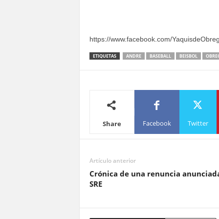
https://www.facebook.com/YaquisdeObre
ETIQUETAS
ANDRE
BASEBALL
BEISBOL
OBRE
Facebook
Twitter
Share
Artículo anterior
Crónica de una renuncia anunciad
SRE