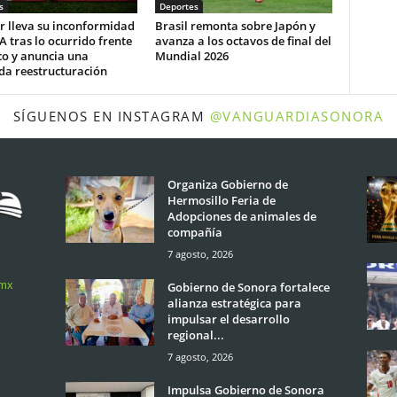
s
Deportes
r lleva su inconformidad
Brasil remonta sobre Japón y
FA tras lo ocurrido frente
avanza a los octavos de final del
co y anuncia una
Mundial 2026
da reestructuración
SÍGUENOS EN INSTAGRAM
@VANGUARDIASONORA
Organiza Gobierno de
Hermosillo Feria de
Adopciones de animales de
compañía
7 agosto, 2026
.mx
Gobierno de Sonora fortalece
alianza estratégica para
impulsar el desarrollo
regional...
7 agosto, 2026
Impulsa Gobierno de Sonora