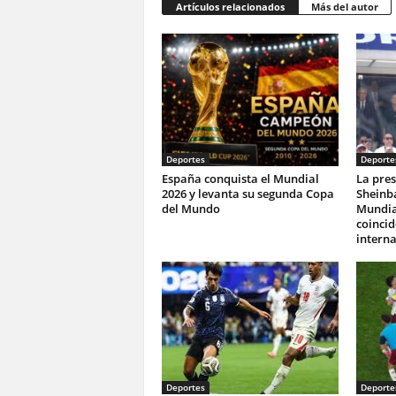
Artículos relacionados
Más del autor
Deportes
Deporte
España conquista el Mundial
La pres
2026 y levanta su segunda Copa
Sheinba
del Mundo
Mundia
coincid
interna
Deportes
Deporte