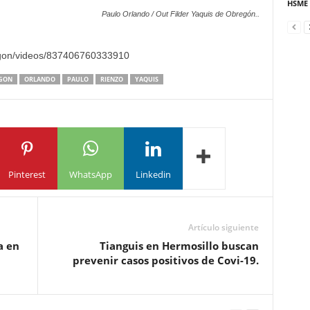
HSME
Paulo Orlando / Out Filder Yaquis de Obregón..
gon/videos/837406760333910
GON
ORLANDO
PAULO
RIENZO
YAQUIS
Pinterest
WhatsApp
Linkedin
Artículo siguiente
a en
Tianguis en Hermosillo buscan
prevenir casos positivos de Covi-19.