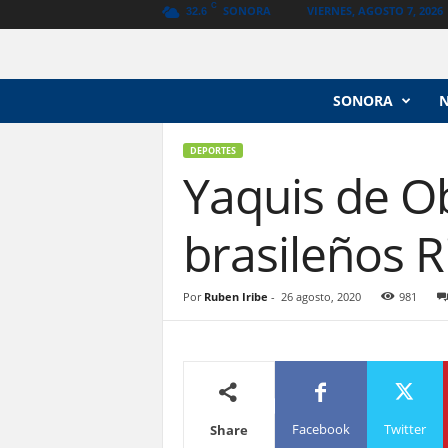
C
SONORA
VIERNES, AGOSTO 7, 2026
32.6
N
SONORA
o
t
i
DEPORTES
Yaquis de Ob
c
i
a
brasileños R
s
V
a
Por
Ruben Iribe
-
26 agosto, 2020
981
n
g
u
a
r
d
i
Facebook
Twitter
Share
a