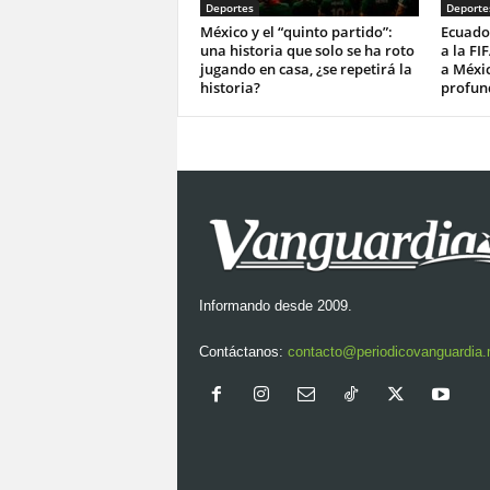
Deportes
Deporte
México y el “quinto partido”:
Ecuado
una historia que solo se ha roto
a la FI
jugando en casa, ¿se repetirá la
a Méxi
historia?
profun
Informando desde 2009.
Contáctanos:
contacto@periodicovanguardia