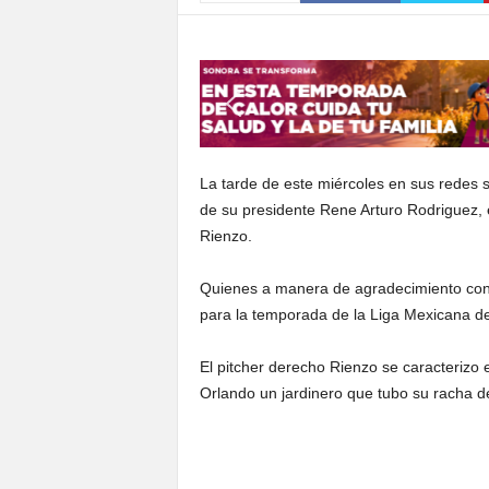
S
o
n
o
r
a
La tarde de este miércoles en sus redes 
de su presidente Rene Arturo Rodriguez, e
Rienzo.
Quienes a manera de agradecimiento con e
para la temporada de la Liga Mexicana de
El pitcher derecho Rienzo se caracterizo e
Orlando un jardinero que tubo su racha d