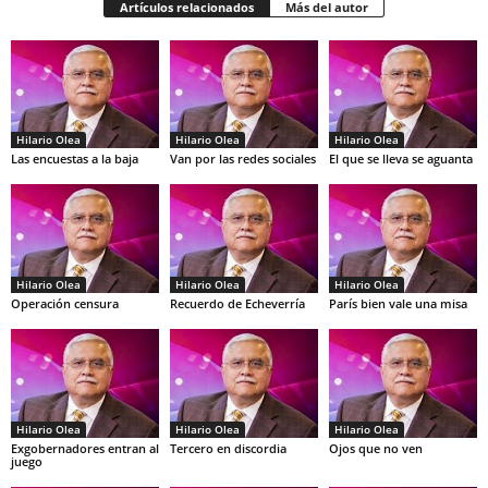
Artículos relacionados
Más del autor
Hilario Olea
Hilario Olea
Hilario Olea
Las encuestas a la baja
Van por las redes sociales
El que se lleva se aguanta
Hilario Olea
Hilario Olea
Hilario Olea
Operación censura
Recuerdo de Echeverría
París bien vale una misa
Hilario Olea
Hilario Olea
Hilario Olea
Exgobernadores entran al
Tercero en discordia
Ojos que no ven
juego