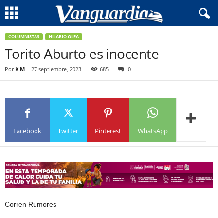
COLUMNISTAS
HILARIO OLEA
Torito Aburto es inocente
Por
K M
-
27 septiembre, 2023
685
0
Facebook
Twitter
Pinterest
WhatsApp
Corren Rumores