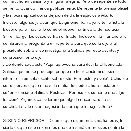
con mucho entusiasmo y singular alegría. Pero de repente se todo
se frenó. Cuando menos públicamente. De repente la prensa oficial
y las focas aplaudidoras dejaron de darle espacios a Aburto.
Incluso, algunos juraban que Epigmenio Ibarra ya le tenía lista la
bioserie para mostrarlo como el nuevo mártir de la democracia.
Sin embargo, las cosas se han enfriado. Incluso en la mañanera le
sembraron la pregunta a un reportero para que se la dijera al
presidente sobre si se investigaría a Salinas por este asunto, y
sorpresivamente dijo:
¿De dónde saca esto? Aquí aprovecho para decirle al licenciado
Salinas que no se preocupe porque no he recibido ni un solo
informe, ni un solo escrito sobre esto. Pero este, ya voló”. Uchis, de
ser el perverso que mueve la mafia del poder ahora hasta es el
señor licenciado Salinas. Puchilas. Por eso les comento que algo
funcionó. Algunos consideran que algo le encontraron a su
corcholata y le están negociando para que le baje. ¿Será?
SEXENIO REPRESOR…Digan lo que digan en las mañaneras, lo
cierto es que este sexenio es uno de los más represivos contra la