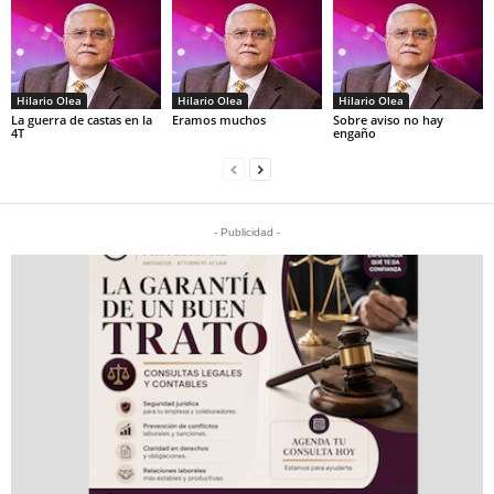
Hilario Olea
Hilario Olea
Hilario Olea
La guerra de castas en la
Eramos muchos
Sobre aviso no hay
4T
engaño
- Publicidad -