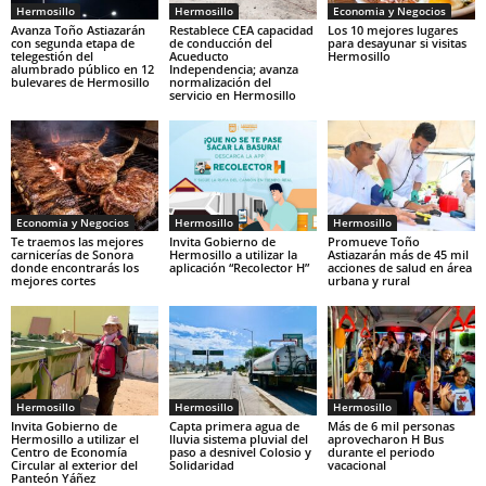
Hermosillo
Hermosillo
Economia y Negocios
Avanza Toño Astiazarán
Restablece CEA capacidad
Los 10 mejores lugares
con segunda etapa de
de conducción del
para desayunar si visitas
telegestión del
Acueducto
Hermosillo
alumbrado público en 12
Independencia; avanza
bulevares de Hermosillo
normalización del
servicio en Hermosillo
Economia y Negocios
Hermosillo
Hermosillo
Te traemos las mejores
Invita Gobierno de
Promueve Toño
carnicerías de Sonora
Hermosillo a utilizar la
Astiazarán más de 45 mil
donde encontrarás los
aplicación “Recolector H”
acciones de salud en área
mejores cortes
urbana y rural
Hermosillo
Hermosillo
Hermosillo
Invita Gobierno de
Capta primera agua de
Más de 6 mil personas
Hermosillo a utilizar el
lluvia sistema pluvial del
aprovecharon H Bus
Centro de Economía
paso a desnivel Colosio y
durante el periodo
Circular al exterior del
Solidaridad
vacacional
Panteón Yáñez