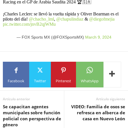
Racing en el GP de Arabia Saudita 2024 🏆🇸🇦
¡Charles Leclerc se llevó la vuelta rápida y Oliver Bearman es el
piloto del día!
@chacho_lml
,
@chapulindiaz
&
@diegofmejia
pic.twitter.com/jnvB2qjWMu
— FOX Sports MX (@FOXSportsMX)
March 9, 2024
Facebook
Twitter
Pinterest
WhatsApp
Artículo anterior
Artículo siguiente
Se capacitan agentes
VIDEO: Familia de osos se
municipales sobre función
refresca en alberca de
policial con perspectiva de
casa en Nuevo León
género