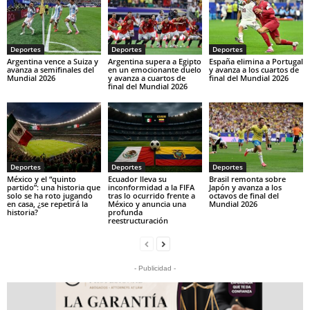
Deportes
Deportes
Deportes
Argentina vence a Suiza y
Argentina supera a Egipto
España elimina a Portugal
avanza a semifinales del
en un emocionante duelo
y avanza a los cuartos de
Mundial 2026
y avanza a cuartos de
final del Mundial 2026
final del Mundial 2026
Deportes
Deportes
Deportes
México y el “quinto
Ecuador lleva su
Brasil remonta sobre
partido”: una historia que
inconformidad a la FIFA
Japón y avanza a los
solo se ha roto jugando
tras lo ocurrido frente a
octavos de final del
en casa, ¿se repetirá la
México y anuncia una
Mundial 2026
historia?
profunda
reestructuración
- Publicidad -