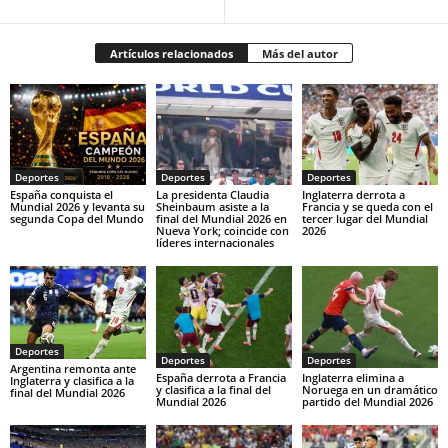
Artículos relacionados
Más del autor
Deportes
Deportes
Deportes
España conquista el
La presidenta Claudia
Inglaterra derrota a
Mundial 2026 y levanta su
Sheinbaum asiste a la
Francia y se queda con el
segunda Copa del Mundo
final del Mundial 2026 en
tercer lugar del Mundial
Nueva York; coincide con
2026
líderes internacionales
Deportes
Deportes
Deportes
Argentina remonta ante
España derrota a Francia
Inglaterra elimina a
Inglaterra y clasifica a la
y clasifica a la final del
Noruega en un dramático
final del Mundial 2026
Mundial 2026
partido del Mundial 2026