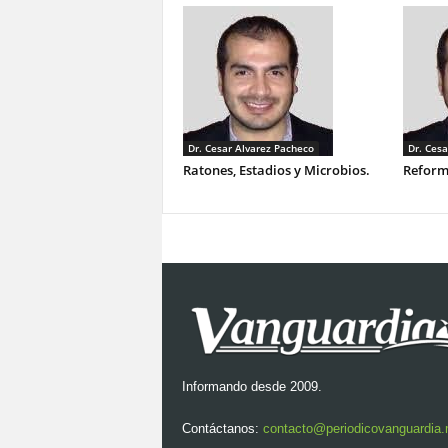
Dr. Cesar Alvarez Pacheco
Dr. Cesa
Ratones, Estadios y Microbios.
Reforma
Informando desde 2009.
Contáctanos:
contacto@periodicovanguardia