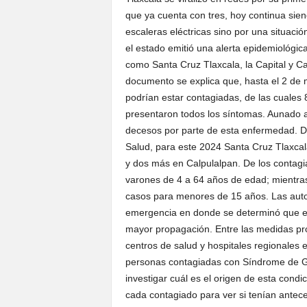
que ya cuenta con tres, hoy continua sie
escaleras eléctricas sino por una situac
el estado emitió una alerta epidemiológic
como Santa Cruz Tlaxcala, la Capital y C
documento se explica que, hasta el 2 de
podrían estar contagiadas, de las cuales
presentaron todos los síntomas. Aunado a
decesos por parte de esta enfermedad. De 
Salud, para este 2024 Santa Cruz Tlaxcal
y dos más en Calpulalpan. De los contagi
varones de 4 a 64 años de edad; mientra
casos para menores de 15 años. Las auto
emergencia en donde se determinó que es
mayor propagación. Entre las medidas pro
centros de salud y hospitales regionales 
personas contagiadas con Síndrome de Gu
investigar cuál es el origen de esta condi
cada contagiado para ver si tenían anteced