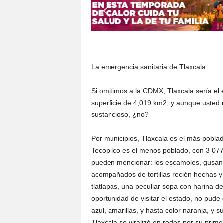
S
o
n
o
r
a
La emergencia sanitaria de Tlaxcala.
Si omitimos a la CDMX, Tlaxcala sería el
superficie de 4,019 km2; y aunque usted n
sustancioso, ¿no?
Por municipios, Tlaxcala es el más pobla
Tecopilco es el menos poblado, con 3 077 h
pueden mencionar: los escamoles, gusano
acompañados de tortillas recién hechas y 
tlatlapas, una peculiar sopa con harina de
oportunidad de visitar el estado, no pude
azul, amarillas, y hasta color naranja, y
Tlaxcala se viralizó en redes por su prime