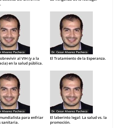
.
r Alvarez Pacheco
Dr. Cesar Alvarez Pacheco
brevivir al VIH (y a la
El Tratamiento de la Esperanza.
cia) en la salud pública.
r Alvarez Pacheco
Dr. Cesar Alvarez Pacheco
mundialista para enfriar
El laberinto legal: La salud vs. la
s sanitaria.
promoción.