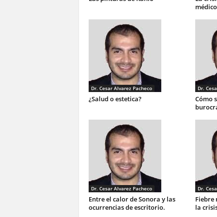
médico
Dr. Cesar Alvarez Pacheco
Dr. Cesa
¿Salud o estetica?
Cómo so
burocra
Dr. Cesar Alvarez Pacheco
Dr. Cesa
Entre el calor de Sonora y las
Fiebre 
ocurrencias de escritorio.
la crisi