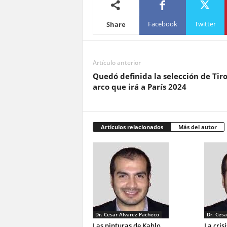
Facebook
Twitter
Share
Artículo anterior
Quedó definida la selección de Tir
arco que irá a París 2024
Artículos relacionados
Más del autor
Dr. Cesar Alvarez Pacheco
Dr. Cesa
Las pinturas de Kahlo
La cris