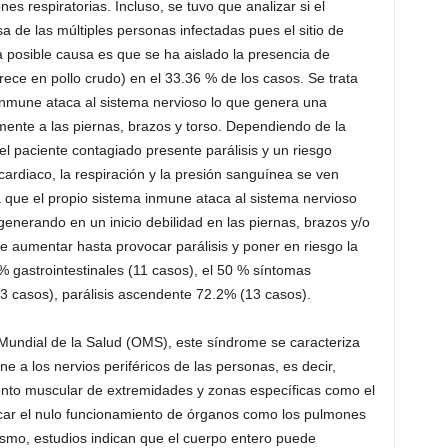
es respiratorias. Incluso, se tuvo que analizar si el
 de las múltiples personas infectadas pues el sitio de
a posible causa es que se ha aislado la presencia de
ece en pollo crudo) en el 33.36 % de los casos. Se trata
inmune ataca al sistema nervioso lo que genera una
mente a las piernas, brazos y torso. Dependiendo de la
 el paciente contagiado presente parálisis y un riesgo
cardiaco, la respiración y la presión sanguínea se ven
que el propio sistema inmune ataca al sistema nervioso
generando en un inicio debilidad en las piernas, brazos y/o
e aumentar hasta provocar parálisis y poner en riesgo la
 gastrointestinales (11 casos), el 50 % síntomas
 (3 casos), parálisis ascendente 72.2% (13 casos).
 Mundial de la Salud (OMS), este síndrome se caracteriza
e a los nervios periféricos de las personas, es decir,
ento muscular de extremidades y zonas específicas como el
ar el nulo funcionamiento de órganos como los pulmones
smo, estudios indican que el cuerpo entero puede