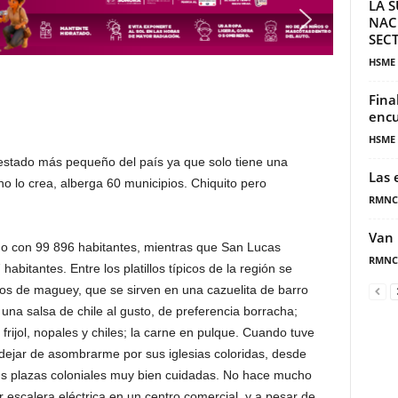
LA S
NAC
SECT
HSME
Fina
encu
HSME
 estado más pequeño del país ya que solo tiene una
Las 
o lo crea, alberga 60 municipios. Chiquito pero
RMNC
Van 
do con 99 896 habitantes, mientras que San Lucas
RMNC
abitantes. Entre los platillos típicos de la región se
s de maguey, que se sirven en una cazuelita de barro
una salsa de chile al gusto, de preferencia borracha;
 frijol, nopales y chiles; la carne en pulque. Cuando tuve
 dejar de asombrarme por sus iglesias coloridas, desde
 sus plazas coloniales muy bien cuidadas. No hace mucho
r escalera eléctrica en un centro comercial, y a pesar de