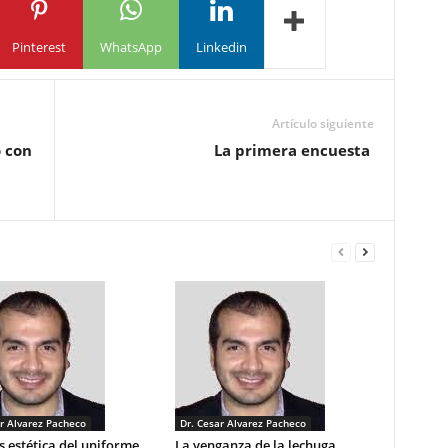
Pinterest
WhatsApp
Linkedin
Artículo siguiente
o con
La primera encuesta
r Alvarez Pacheco
Dr. Cesar Alvarez Pacheco
is estética del uniforme
La venganza de la lechuga.