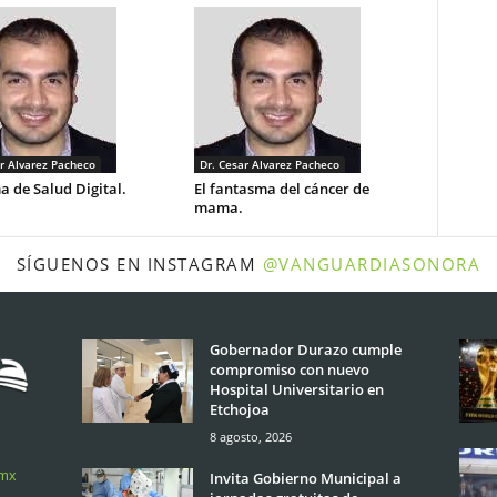
r Alvarez Pacheco
Dr. Cesar Alvarez Pacheco
 de Salud Digital.
El fantasma del cáncer de
mama.
SÍGUENOS EN INSTAGRAM
@VANGUARDIASONORA
Gobernador Durazo cumple
compromiso con nuevo
Hospital Universitario en
Etchojoa
8 agosto, 2026
.mx
Invita Gobierno Municipal a