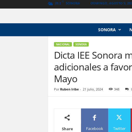
C
SONORA
DOMINGO, AGOSTO 9, 20
28.1
N
SONORA
o
t
i
NACIONAL
SONORA
c
Dicta IEE Sonora 
i
adicionales a favo
a
s
Mayo
V
a
n
Por
Ruben Iribe
-
21 julio, 2024
348
g
u
a
r
d
i
Facebook
Twitter
Share
a