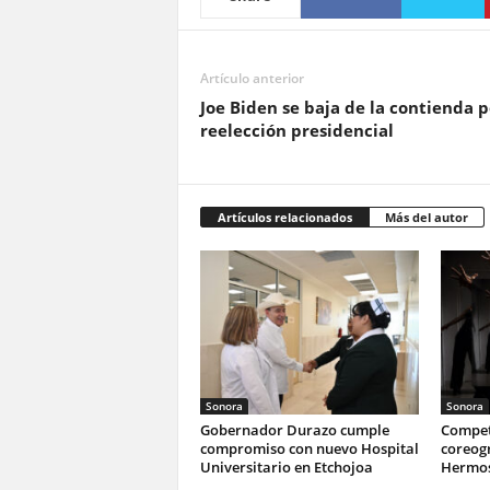
Artículo anterior
Joe Biden se baja de la contienda p
reelección presidencial
Artículos relacionados
Más del autor
Sonora
Sonora
Gobernador Durazo cumple
Compet
compromiso con nuevo Hospital
coreogr
Universitario en Etchojoa
Hermos