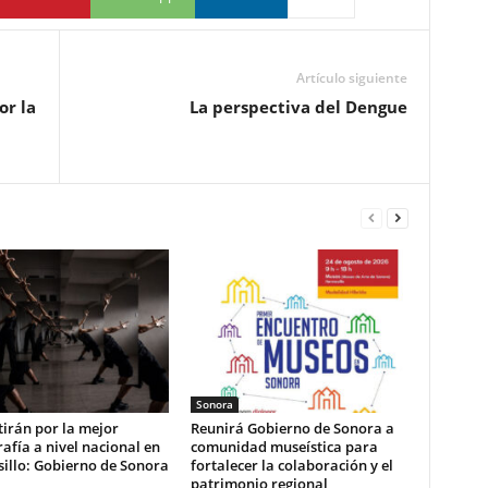
Artículo siguiente
or la
La perspectiva del Dengue
Sonora
irán por la mejor
Reunirá Gobierno de Sonora a
afía a nivel nacional en
comunidad museística para
illo: Gobierno de Sonora
fortalecer la colaboración y el
patrimonio regional