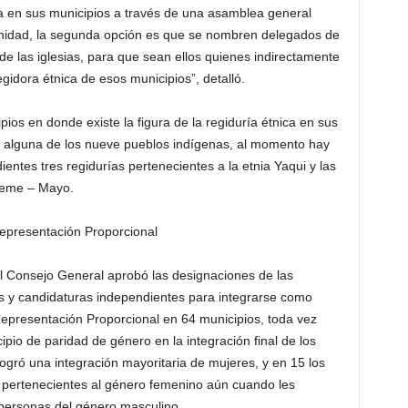
ca en sus municipios a través de una asamblea general
unidad, la segunda opción es que se nombren delegados de
e las iglesias, para que sean ellos quienes indirectamente
gidora étnica de esos municipios”, detalló.
os en donde existe la figura de la regiduría étnica en sus
e alguna de los nueve pueblos indígenas, al momento hay
entes tres regidurías pertenecientes a la etnia Yaqui y las
reme – Mayo.
epresentación Proporcional
el Consejo General aprobó las designaciones de las
os y candidaturas independientes para integrarse como
 Representación Proporcional en 64 municipios, toda vez
pio de paridad de género en la integración final de los
logró una integración mayoritaria de mujeres, y en 15 los
s pertenecientes al género femenino aún cuando les
personas del género masculino.