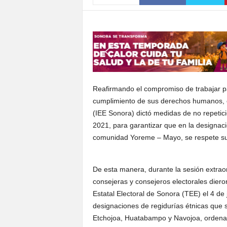
S
o
n
o
r
a
Reafirmando el compromiso de trabajar p
cumplimiento de sus derechos humanos, el 
(IEE Sonora) dictó medidas de no repetic
2021, para garantizar que en la designaci
comunidad Yoreme – Mayo, se respete su
De esta manera, durante la sesión extraor
consejeras y consejeros electorales diero
Estatal Electoral de Sonora (TEE) el 4 de
designaciones de regidurías étnicas que 
Etchojoa, Huatabampo y Navojoa, ordenan