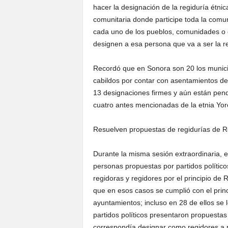
hacer la designación de la regiduría étni
comunitaria donde participe toda la com
cada uno de los pueblos, comunidades o d
designen a esa persona que va a ser la re
Recordó que en Sonora son 20 los municipi
cabildos por contar con asentamientos d
13 designaciones firmes y aún están pendi
cuatro antes mencionadas de la etnia Yo
Resuelven propuestas de regidurías de R
Durante la misma sesión extraordinaria, 
personas propuestas por partidos polític
regidoras y regidores por el principio de
que en esos casos se cumplió con el princi
ayuntamientos; incluso en 28 de ellos se 
partidos políticos presentaron propuesta
correspondía designar como regidores a 