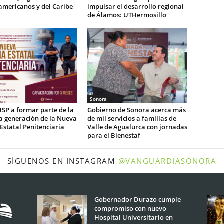
americanos y del Caribe
impulsar el desarrollo regional
de Álamos: UTHermosillo
Sonora
USP a formar parte de la
Gobierno de Sonora acerca más
a generación de la Nueva
de mil servicios a familias de
 Estatal Penitenciaria
Valle de Agualurca con jornadas
para el Bienestaf
SÍGUENOS EN INSTAGRAM
@VANGUARDIASONORA
Gobernador Durazo cumple
compromiso con nuevo
Hospital Universitario en