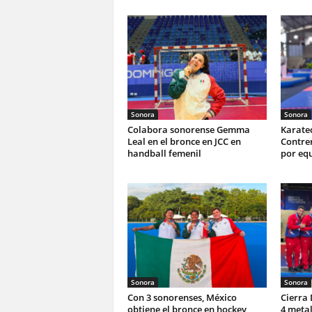
Sonora
Sonora
Colabora sonorense Gemma
Karate
Leal en el bronce en JCC en
Contrer
handball femenil
por equ
Sonora
Sonora
Con 3 sonorenses, México
Cierra
obtiene el bronce en hockey
4 metal