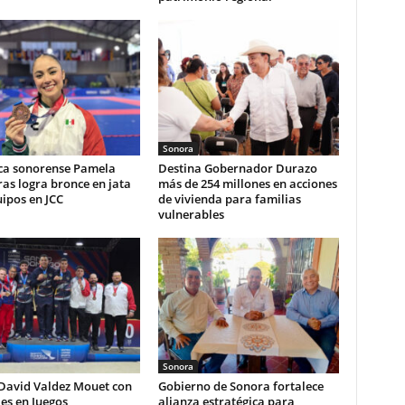
Sonora
ca sonorense Pamela
Destina Gobernador Durazo
as logra bronce en jata
más de 254 millones en acciones
ipos en JCC
de vivienda para familias
vulnerables
Sonora
 David Valdez Mouet con
Gobierno de Sonora fortalece
es en Juegos
alianza estratégica para