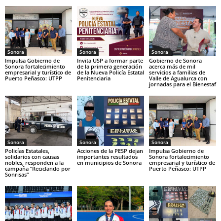
Sonora
Sonora
Sonora
Impulsa Gobierno de
Invita USP a formar parte
Gobierno de Sonora
Sonora fortalecimiento
de la primera generación
acerca más de mil
empresarial y turístico de
de la Nueva Policía Estatal
servicios a familias de
Puerto Peñasco: UTPP
Penitenciaria
Valle de Agualurca con
jornadas para el Bienestaf
Sonora
Sonora
Sonora
Policías Estatales,
Acciones de la PESP dejan
Impulsa Gobierno de
solidarios con causas
importantes resultados
Sonora fortalecimiento
nobles, responden a la
en municipios de Sonora
empresarial y turístico de
campaña “Reciclando por
Puerto Peñasco: UTPP
Sonrisas”