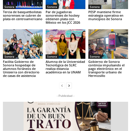
Sonora
Sonora
Sonora
Tercia de basquetbolistas
Par de jugadoras
PESP mantiene firme
sonorenses se cubren de
sonorenses de hockey
estrategia operativa en
plata en centroamericano
obtienen plata con
municipios de Sonora
México en los JCC 2026
Sonora
Sonora
Sonora
Facilita Gobierno de
Alumna de la Universidad
Gobierno de Sonora
Sonora hospedaje de
Tecnológica de SLRC
continúa impulsando el
alumnos foráneos de
realiza estancia
pago electrónico en el
Unisierra con directorio
académica en la UNAM
transporte urbano de
de casas de asistencia
Hermosillo
- Publicidad -