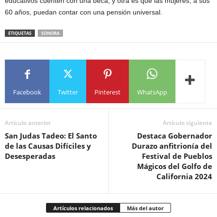
educativos cuenten con una beca, y otra es que las mujeres, a sus
60 años, puedan contar con una pensión universal.
ETIQUETAS
SONORA
Facebook
Twitter
Pinterest
WhatsApp
Artículo anterior
Artículo siguiente
San Judas Tadeo: El Santo
Destaca Gobernador
de las Causas Difíciles y
Durazo anfitrionía del
Desesperadas
Festival de Pueblos
Mágicos del Golfo de
California 2024
Artículos relacionados
Más del autor