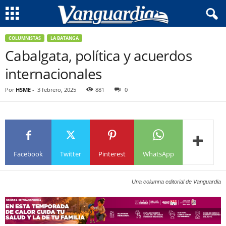
COLUMNISTAS
LA BATANGA
Cabalgata, política y acuerdos
internacionales
Por
HSME
-
3 febrero, 2025
881
0
Facebook
Twitter
Pinterest
WhatsApp
Una columna editorial de Vanguardia