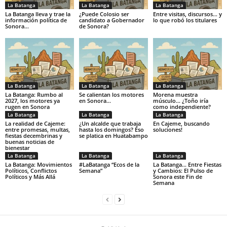
La Batanga
La Batanga
La Batanga
La Batanga lleva y trae la
¿Puede Colosio ser
Entre visitas, discursos… y
información política de
candidato a Gobernador
lo que robó los titulares
Sonora…
de Sonora?
La Batanga
La Batanga
La Batanga
La Batanga: Rumbo al
Se calientan los motores
Morena muestra
2027, los motores ya
en Sonora…
músculo… ¿Toño iría
rugen en Sonora
como independiente?
La Batanga
La Batanga
La Batanga
La realidad de Cajeme:
¿Un alcalde que trabaja
En Cajeme, buscando
entre promesas, multas,
hasta los domingos? Eso
soluciones!
fiestas decembrinas y
se platica en Huatabampo
buenas noticias de
bienestar
La Batanga
La Batanga
La Batanga
La Batanga: Movimientos
#LaBatanga “Ecos de la
La Batanga… Entre Fiestas
Políticos, Conflictos
Semana”
y Cambios: El Pulso de
Políticos y Más Allá
Sonora este Fin de
Semana