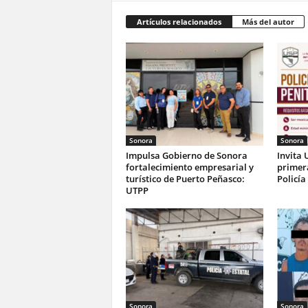
Artículos relacionados
Más del autor
Sonora
Sonora
Impulsa Gobierno de Sonora
Invita 
fortalecimiento empresarial y
primer
turístico de Puerto Peñasco:
Policía
UTPP
Sonora
Sonora