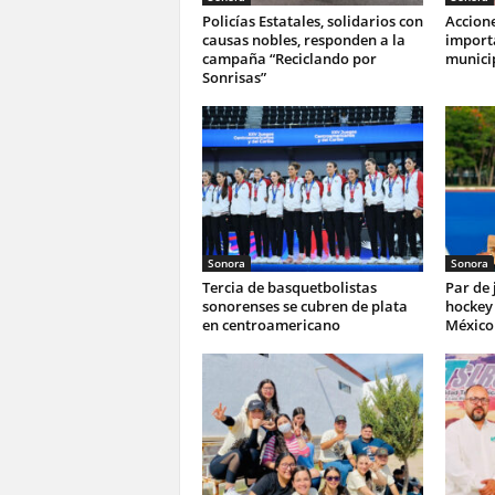
Policías Estatales, solidarios con
Accione
causas nobles, responden a la
import
campaña “Reciclando por
munici
Sonrisas”
Sonora
Sonora
Tercia de basquetbolistas
Par de
sonorenses se cubren de plata
hockey 
en centroamericano
México 