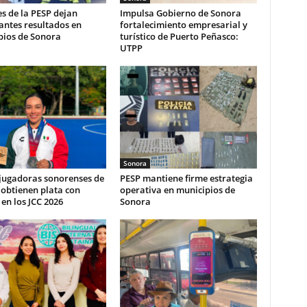
s de la PESP dejan
Impulsa Gobierno de Sonora
antes resultados en
fortalecimiento empresarial y
pios de Sonora
turístico de Puerto Peñasco:
UTPP
Sonora
 jugadoras sonorenses de
PESP mantiene firme estrategia
obtienen plata con
operativa en municipios de
en los JCC 2026
Sonora