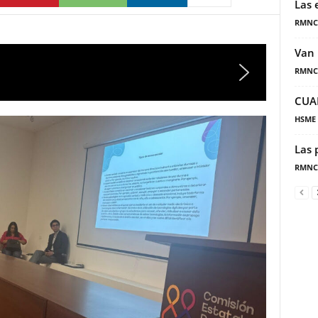
Las 
RMNC
Van 
RMNC
CUA
HSME
Las 
RMNC