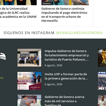
Sonora
 de la Universidad
Gobierno de Sonora continúa
gica de SLRC realiza
impulsando el pago electrónico
ia académica en la UNAM
en el transporte urbano de
Hermosillo
SÍGUENOS EN INSTAGRAM
@VANGUARDIASONORA
Impulsa Gobierno de Sonora
fortalecimiento empresarial y
turístico de Puerto Peñasco:...
6 agosto, 2026
Invita USP a formar parte de
.mx
la primera generación de la...
6 agosto, 2026
Gobierno de Sonora acerca
más de mil servicios a
familias de...