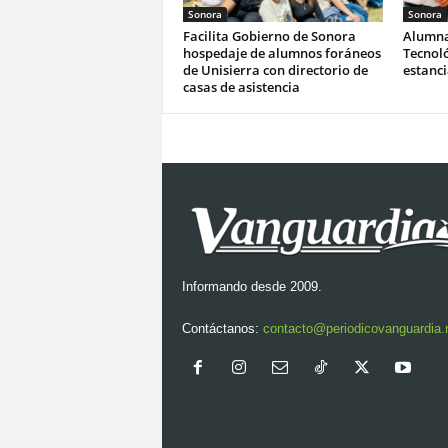
Sonora
Sonora
Facilita Gobierno de Sonora
Alumna
hospedaje de alumnos foráneos
Tecnoló
de Unisierra con directorio de
estanc
casas de asistencia
Informando desde 2009.
Contáctanos:
contacto@periodicovanguardia