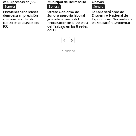
con 3 preseas en JCC
Municipal de Hermosillo
Ónavas
Sonora
Sonora
Sonora
Pistoleros sonorenses
Ofrece Gobierno de
Sonora será sede de
demuestran precisión
Sonora asesoría laboral
Encuentro Nacional de
con una cosecha de
gratuita a través del
Experiencias Normalistas
cuatro medallas en los
Procurador de la Defensa
en Educación Ambiental
JCC
del Trabajo en las 8 sedes
del CCL
- Publicidad -