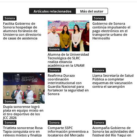
Artículos relacionados
Más del autor
Sonora
Sonora
Facilita Gobierno de
Gobierno de Sonora
Sonora hospedaje de
continúa impulsando el
alumnos foráneos de
pago electrónico en el
Unisierra con directorio
transporte urbano de
de casas de asistencia
Hermosillo
Sonora
Alumna de la Universidad
Tecnológica de SLRC
realiza estancia
académica en la UNAM
Sonora
Sonora
Reafirma Durazo
Llama Secretaría de Salud
coordinación
Pública a completar
interinstitucional con
esquemas de vacunación
Guardia Nacional para
contra el sarampión
fortalecer la seguridad en
Sonora
Sonora
Dupla sonorense logró
plata en equipo mixto en
el tiro deportivo de los
JCC 2026
Sonora
Sonora
Sonora
Triatleta sonorense Rosa
Comparte SSPC
Acompaña Gobierno de
Tapia conquista oro en
información preventiva a
Sonora las actividades del
relevos mixtos y finaliza
locatarios del Mercado
Festival del Río Yaqui en