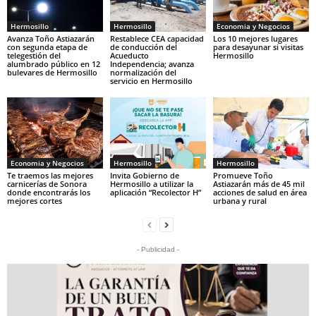
Hermosillo
Hermosillo
Economia y Negocios
Avanza Toño Astiazarán
Restablece CEA capacidad
Los 10 mejores lugares
con segunda etapa de
de conducción del
para desayunar si visitas
telegestión del
Acueducto
Hermosillo
alumbrado público en 12
Independencia; avanza
bulevares de Hermosillo
normalización del
servicio en Hermosillo
Economia y Negocios
Hermosillo
Hermosillo
Te traemos las mejores
Invita Gobierno de
Promueve Toño
carnicerías de Sonora
Hermosillo a utilizar la
Astiazarán más de 45 mil
donde encontrarás los
aplicación “Recolector H”
acciones de salud en área
mejores cortes
urbana y rural
- Publicidad -