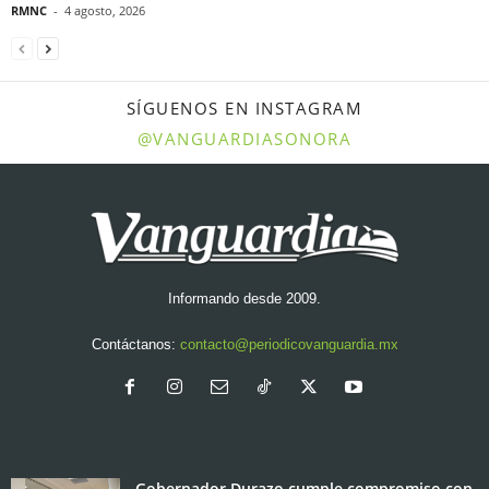
RMNC
-
4 agosto, 2026
SÍGUENOS EN INSTAGRAM
@VANGUARDIASONORA
Informando desde 2009.
Contáctanos:
contacto@periodicovanguardia.mx
Gobernador Durazo cumple compromiso con