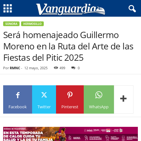
SONORA
HERMOSILLO
Será homenajeado Guillermo
Moreno en la Ruta del Arte de las
Fiestas del Pitic 2025
Por
RMNC
-
12 mayo, 2025
499
0
Facebook
Twitter
Pinterest
WhatsApp