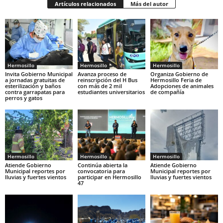
Artículos relacionados
Más del autor
Hermosillo
Hermosillo
Hermosillo
Invita Gobierno Municipal
Avanza proceso de
Organiza Gobierno de
a jornadas gratuitas de
reinscripción del H Bus
Hermosillo Feria de
esterilización y baños
con más de 2 mil
Adopciones de animales
contra garrapatas para
estudiantes universitarios
de compañía
perros y gatos
Hermosillo
Hermosillo
Hermosillo
Atiende Gobierno
Continúa abierta la
Atiende Gobierno
Municipal reportes por
convocatoria para
Municipal reportes por
lluvias y fuertes vientos
participar en Hermosillo
lluvias y fuertes vientos
47