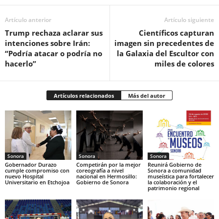
Artículo anterior
Artículo siguiente
Trump rechaza aclarar sus
Científicos capturan
intenciones sobre Irán:
imagen sin precedentes de
“Podría atacar o podría no
la Galaxia del Escultor con
hacerlo”
miles de colores
Artículos relacionados
Más del autor
Sonora
Sonora
Sonora
Gobernador Durazo
Competirán por la mejor
Reunirá Gobierno de
cumple compromiso con
coreografía a nivel
Sonora a comunidad
nuevo Hospital
nacional en Hermosillo:
museística para fortalecer
Universitario en Etchojoa
Gobierno de Sonora
la colaboración y el
patrimonio regional