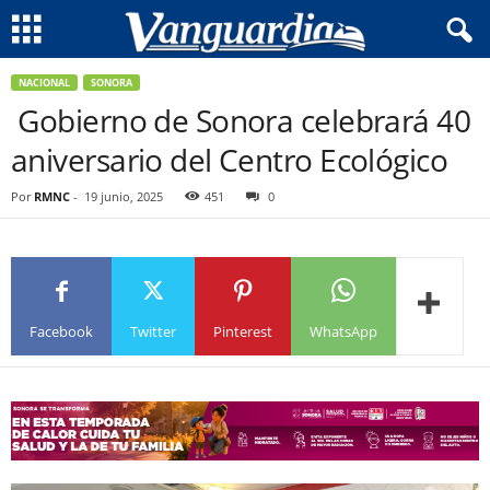
NACIONAL
SONORA
Gobierno de Sonora celebrará 40
aniversario del Centro Ecológico
Por
RMNC
-
19 junio, 2025
451
0
Facebook
Twitter
Pinterest
WhatsApp