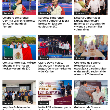
Sonora
Sonora
Sonora
Colabora sonorense
Karateca sonorense
Destina Gobernador
Gemma Leal en el bronce
Pamela Contreras logra
Durazo más de 254
en JCC en handball
bronce en jata por
millones en acciones de
femenil
equipos en JCC
vivienda para familias
vulnerables
Sonora
Sonora
Sonora
Con 3 sonorenses, México
Cierra David Valdez
Gobierno de Sonora
obtiene el bronce en
Mouet con 4 metales en
fortalece alianza
hockey varonil de JCC
Juegos Centroamericanos
estratégica para impulsar
y del Caribe
el desarrollo regional de
Álamos: UTHermosillo
Sonora
Sonora
Sonora
Impulsa Gobierno de
Invita USP a formar parte
Gobierno de Sonora