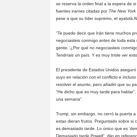
se reserva la orden final a la espera de s
fuentes iraníes citadas por
The New York
pese a que su líder supremo, el ayatolá Al
“Te puedo decir que Irán tiene muchos pr
negociasteis conmigo antes de toda esta mu
gente. ‘¿Por qué no negociasteis conmig
Tendríais un país. Y es muy triste ver esto
El presidente de Estados Unidos aseguró 
suyo en relación con el conflicto e inclu
resolver el asunto, pero añadió que su pa
“He dicho que es muy tarde para hablar”,
una semana”.
Trump, sin embargo, no cerró la puerta a
estas dieran frutos. Preguntado sobre si 
es demasiado tarde. Lo único que es ‘dem
Demasiado tarde Powell”, dijo en referenc