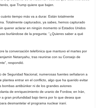
interés, que Trump quiere que bajen.
 cuánto tiempo más va a durar. Están totalmente
una. Totalmente capturados, ya sabes, hemos capturado
, sin querer aclarar en ningún momento si Estados Unidos
cluso burlándose de la pregunta: “¿Quieres saber a qué
re la conversación telefónica que mantuvo el martes por
, Benjamin Netanyahu, tras reunirse con su Consejo de
nte”, respondió.
po de Seguridad Nacional, numerosas fuentes señalaron a
lantea entrar en el conflicto, algo que ha querido evitar
las bombas antibúnker ni de los grandes aviones
planta de enriquecimiento de uranio de Fordow, en Irán,
y a gran profundidad bajo tierra por lo que desea que
para desmantelar el programa nuclear iraní.