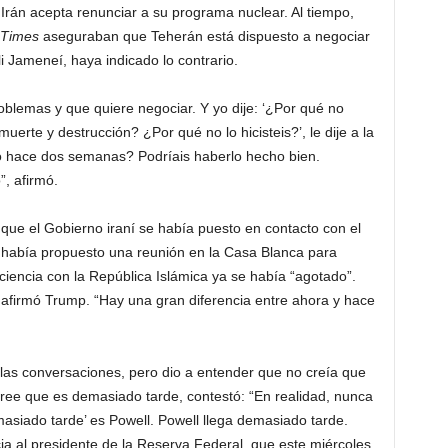
i Irán acepta renunciar a su programa nuclear. Al tiempo,
 Times
aseguraban que Teherán está dispuesto a negociar
i Jameneí, haya indicado lo contrario.
oblemas y que quiere negociar. Y yo dije: ‘¿Por qué no
erte y destrucción? ¿Por qué no lo hicisteis?’, le dije a la
o hace dos semanas? Podríais haberlo hecho bien.
”, afirmó.
que el Gobierno iraní se había puesto en contacto con el
so había propuesto una reunión en la Casa Blanca para
ciencia con la República Islámica ya se había “agotado”.
 afirmó Trump. “Hay una gran diferencia entre ahora y hace
 las conversaciones, pero dio a entender que no creía que
cree que es demasiado tarde, contestó: “En realidad, nunca
asiado tarde’ es Powell. Powell llega demasiado tarde.
ia al presidente de la Reserva Federal, que este miércoles