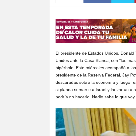
S
o
n
o
r
a
El presidente de Estados Unidos, Donald
Unidos ante la Casa Blanca, con “los más
hipérbole. Este miércoles acompañó a las 
presidente de la Reserva Federal, Jay Po
descaradas sobre la economía y luego res
si planea sumarse a Israel y lanzar un at
podría no hacerlo. Nadie sabe lo que voy a