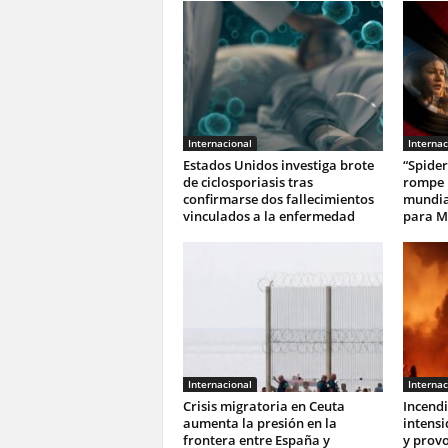
Internacional
Internac
Estados Unidos investiga brote
“Spide
de ciclosporiasis tras
rompe r
confirmarse dos fallecimientos
mundia
vinculados a la enfermedad
para M
Internacional
Internac
Crisis migratoria en Ceuta
Incendi
aumenta la presión en la
intens
frontera entre España y
y prov