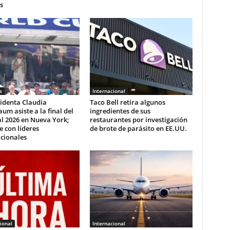
s
s
Internacional
identa Claudia
Taco Bell retira algunos
um asiste a la final del
ingredientes de sus
l 2026 en Nueva York;
restaurantes por investigación
e con líderes
de brote de parásito en EE.UU.
cionales
ional
Internacional