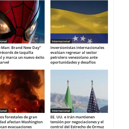
ional
Internacional
r-Man: Brand New Day”
Inversionistas internacionales
écords de taquilla
evalúan regresar al sector
l y marca un nuevo éxito
petrolero venezolano ante
arvel
oportunidades y desafíos
ional
Internacional
os forestales de gran
EE. UU. e Irán mantienen
idad afectan Washington
tensión por negociaciones y el
ocan evacuaciones
control del Estrecho de Ormuz