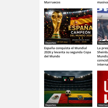
Marruecos
masiva
Deportes
Deporte
España conquista el Mundial
La pres
2026 y levanta su segunda Copa
Sheinba
del Mundo
Mundia
coincid
interna
Deportes
Internac