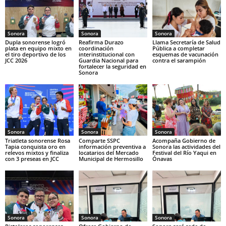
Sonora
Sonora
Sonora
Dupla sonorense logró
Reafirma Durazo
Llama Secretaría de Salud
plata en equipo mixto en
coordinación
Pública a completar
el tiro deportivo de los
interinstitucional con
esquemas de vacunación
JCC 2026
Guardia Nacional para
contra el sarampión
fortalecer la seguridad en
Sonora
Sonora
Sonora
Sonora
Triatleta sonorense Rosa
Comparte SSPC
Acompaña Gobierno de
Tapia conquista oro en
información preventiva a
Sonora las actividades del
relevos mixtos y finaliza
locatarios del Mercado
Festival del Río Yaqui en
con 3 preseas en JCC
Municipal de Hermosillo
Ónavas
Sonora
Sonora
Sonora