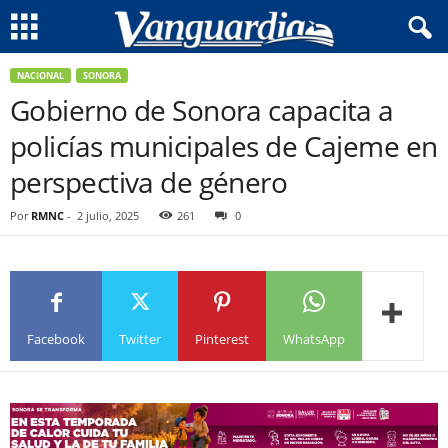
NACIONAL
SONORA
Gobierno de Sonora capacita a
policías municipales de Cajeme en
perspectiva de género
Por
RMNC
-
2 julio, 2025
261
0
Facebook
Twitter
Pinterest
WhatsApp