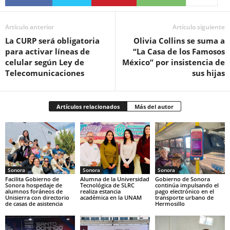
Artículo anterior
Artículo siguiente
La CURP será obligatoria
Olivia Collins se suma a
para activar líneas de
“La Casa de los Famosos
celular según Ley de
México” por insistencia de
Telecomunicaciones
sus hijas
Artículos relacionados
Más del autor
Sonora
Sonora
Sonora
Facilita Gobierno de
Alumna de la Universidad
Gobierno de Sonora
Sonora hospedaje de
Tecnológica de SLRC
continúa impulsando el
alumnos foráneos de
realiza estancia
pago electrónico en el
Unisierra con directorio
académica en la UNAM
transporte urbano de
de casas de asistencia
Hermosillo