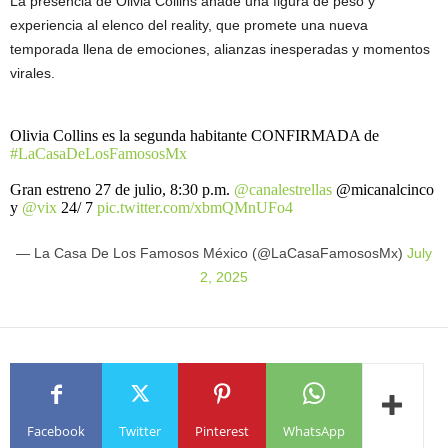
La presencia de Olivia Collins añade una figura de peso y
experiencia al elenco del reality, que promete una nueva
temporada llena de emociones, alianzas inesperadas y momentos
virales.
Olivia Collins es la segunda habitante CONFIRMADA de
#LaCasaDeLosFamososMx
Gran estreno 27 de julio, 8:30 p.m.
@canalestrellas
@micanalcinco
y
@vix
24/ 7
pic.twitter.com/xbmQMnUFo4
— La Casa De Los Famosos México (@LaCasaFamososMx)
July
2, 2025
Facebook
Twitter
Pinterest
WhatsApp