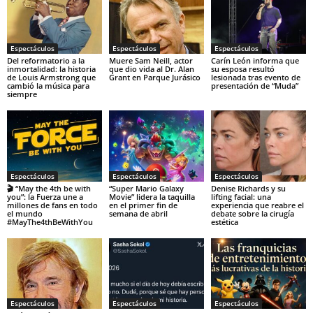
Espectáculos
Espectáculos
Espectáculos
Del reformatorio a la
Muere Sam Neill, actor
Carín León informa que
inmortalidad: la historia
que dio vida al Dr. Alan
su esposa resultó
de Louis Armstrong que
Grant en Parque Jurásico
lesionada tras evento de
cambió la música para
presentación de “Muda”
siempre
Espectáculos
Espectáculos
Espectáculos
🎬 “May the 4th be with
“Super Mario Galaxy
Denise Richards y su
you”: la Fuerza une a
Movie” lidera la taquilla
lifting facial: una
millones de fans en todo
en el primer fin de
experiencia que reabre el
el mundo
semana de abril
debate sobre la cirugía
#MayThe4thBeWithYou
estética
Espectáculos
Espectáculos
Espectáculos