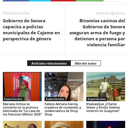
Artículo anterior
Artículo siguiente
Gobierno de Sonora
Binomios caninos del
capacita a policías
Gobierno de Sonora
municipales de Cajeme en
aseguran arma de fuego y
perspectiva de género
detienen a persona por
violencia familiar
Artículos relacionados
Más del autor
Espectáculos
Espectáculos
Espectáculos
Mariana Ochoa se
Fallece Adriana García,
#SabiasQue ¿Charlie
convierte en la primera
creadora de contenido y
Sheen y Emilio Estévez
eliminada de “La Casa de
colaboradora de Drop
vivieron en Guaymas?
los Famosos México 2026”
Shop