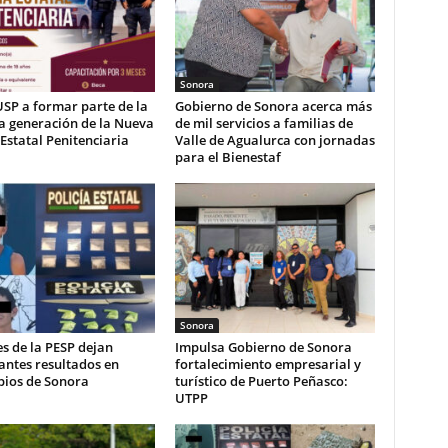
Sonora
USP a formar parte de la
Gobierno de Sonora acerca más
a generación de la Nueva
de mil servicios a familias de
 Estatal Penitenciaria
Valle de Agualurca con jornadas
para el Bienestaf
Sonora
s de la PESP dejan
Impulsa Gobierno de Sonora
antes resultados en
fortalecimiento empresarial y
pios de Sonora
turístico de Puerto Peñasco:
UTPP