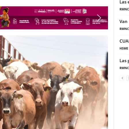
Las 
RMNC
Van 
RMNC
CUA
HSME
Las 
RMNC