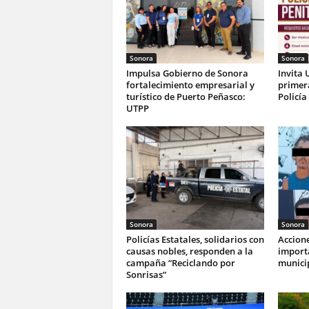
Sonora
Sonora
Impulsa Gobierno de Sonora
Invita 
fortalecimiento empresarial y
primer
turístico de Puerto Peñasco:
Policía
UTPP
Sonora
Sonora
Policías Estatales, solidarios con
Accione
causas nobles, responden a la
import
campaña “Reciclando por
munici
Sonrisas”