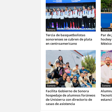
Sonora
Sonora
Tercia de basquetbolistas
Par de
sonorenses se cubren de plata
hockey 
en centroamericano
México 
Sonora
Sonora
Facilita Gobierno de Sonora
Alumna
hospedaje de alumnos foráneos
Tecnoló
de Unisierra con directorio de
estanc
casas de asistencia