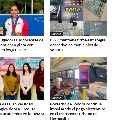
Sonora
 jugadoras sonorenses de
PESP mantiene firme estrategia
obtienen plata con
operativa en municipios de
en los JCC 2026
Sonora
Sonora
 de la Universidad
Gobierno de Sonora continúa
gica de SLRC realiza
impulsando el pago electrónico
ia académica en la UNAM
en el transporte urbano de
Hermosillo