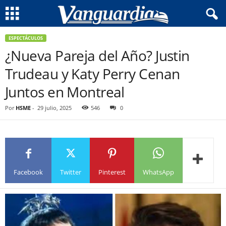
ESPECTÁCULOS
¿Nueva Pareja del Año? Justin
Trudeau y Katy Perry Cenan
Juntos en Montreal
Por
HSME
-
29 julio, 2025
546
0
Facebook
Twitter
Pinterest
WhatsApp