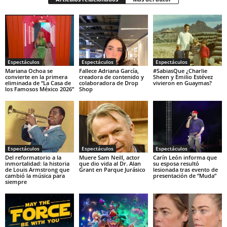
Espectáculos
Espectáculos
Espectáculos
Mariana Ochoa se
Fallece Adriana García,
#SabiasQue ¿Charlie
convierte en la primera
creadora de contenido y
Sheen y Emilio Estévez
eliminada de “La Casa de
colaboradora de Drop
vivieron en Guaymas?
los Famosos México 2026”
Shop
Espectáculos
Espectáculos
Espectáculos
Del reformatorio a la
Muere Sam Neill, actor
Carín León informa que
inmortalidad: la historia
que dio vida al Dr. Alan
su esposa resultó
de Louis Armstrong que
Grant en Parque Jurásico
lesionada tras evento de
cambió la música para
presentación de “Muda”
siempre