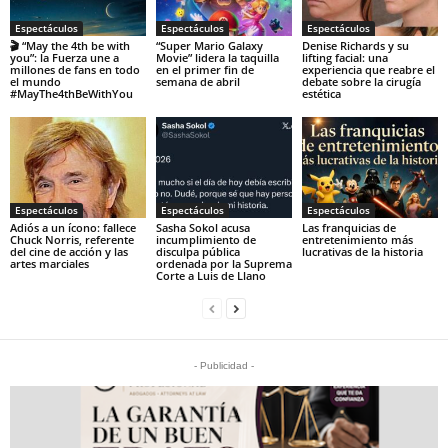
Espectáculos
Espectáculos
Espectáculos
🎬 “May the 4th be with
“Super Mario Galaxy
Denise Richards y su
you”: la Fuerza une a
Movie” lidera la taquilla
lifting facial: una
millones de fans en todo
en el primer fin de
experiencia que reabre el
el mundo
semana de abril
debate sobre la cirugía
#MayThe4thBeWithYou
estética
Espectáculos
Espectáculos
Espectáculos
Adiós a un ícono: fallece
Sasha Sokol acusa
Las franquicias de
Chuck Norris, referente
incumplimiento de
entretenimiento más
del cine de acción y las
disculpa pública
lucrativas de la historia
artes marciales
ordenada por la Suprema
Corte a Luis de Llano
- Publicidad -