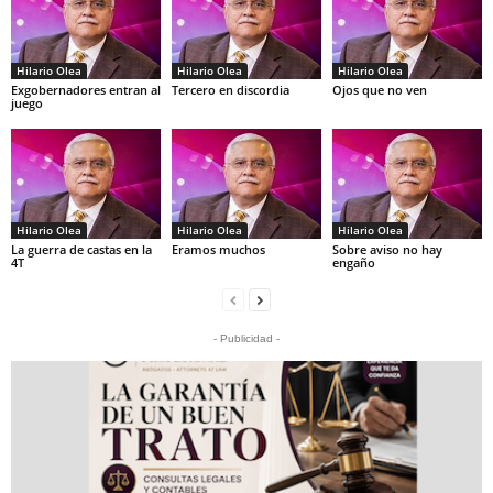
Hilario Olea
Hilario Olea
Hilario Olea
Exgobernadores entran al
Tercero en discordia
Ojos que no ven
juego
Hilario Olea
Hilario Olea
Hilario Olea
La guerra de castas en la
Eramos muchos
Sobre aviso no hay
4T
engaño
- Publicidad -