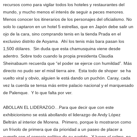
recursos como para vigilar todos los hoteles y restaurantes del
mundo, y mucho menos el interés de seguir a peces menores.
Menos conocer los itinerarios de los personajes del oficialismo. No
solo lo captaron en un hotel 5 estrellas, que en Japón debe salir un
ojo de la cara, sino comprando tenis en la tienda Prada en el
exclusivo distrito de Aoyama. Ahí los tenis más bara pasan los
1,500 dólares. Sin duda que esta chamusquina viene desde
adentro. Sobre todo cuando la propia presidenta Claudia
Sheinabaum recuerda que “el poder se ejerce con humildad”. Más
directo no pudo ser el misil tierra aire. Esta todo de shoper se ha
vuelto viral y obvio, alguien le está dando un puchón. Caray, cada
vez la cuerda se tensa más entre palacio nacional y el marquesado
de Palenque. Y lo que falta por ver.
ABOLLAN EL LIDERAZGO…Para que decir que con este
exhibicionismo se está abollando el liderazgo de Andy López
Beltrán al interior de Morena. Primero, porque lo mostraron como
un frívolo de primera que da prioridad a un paseo de placer a
cumplir con el consejo político de su partido. Y luego el colmo, no