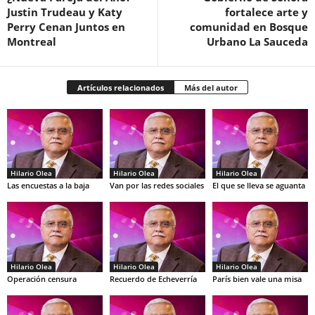
Justin Trudeau y Katy
fortalece arte y
Perry Cenan Juntos en
comunidad en Bosque
Montreal
Urbano La Sauceda
Artículos relacionados
Más del autor
Hilario Olea
Hilario Olea
Hilario Olea
Las encuestas a la baja
Van por las redes sociales
El que se lleva se aguanta
Hilario Olea
Hilario Olea
Hilario Olea
Operación censura
Recuerdo de Echeverría
París bien vale una misa