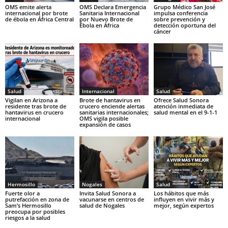
OMS emite alerta
OMS Declara Emergencia
Grupo Médico San José
internacional por brote
Sanitaria Internacional
impulsa conferencia
de ébola en África Central
por Nuevo Brote de
sobre prevención y
Ébola en África
detección oportuna del
cáncer
Salud
Internacional
Salud
Vigilan en Arizona a
Brote de hantavirus en
Ofrece Salud Sonora
residente tras brote de
crucero enciende alertas
atención inmediata de
hantavirus en crucero
sanitarias internacionales;
salud mental en el 9-1-1
internacional
OMS vigila posible
expansión de casos
Hermosillo
Nogales
Salud
Fuerte olor a
Invita Salud Sonora a
Los hábitos que más
putrefacción en zona de
vacunarse en centros de
influyen en vivir más y
Sam’s Hermosillo
salud de Nogales
mejor, según expertos
preocupa por posibles
riesgos a la salud