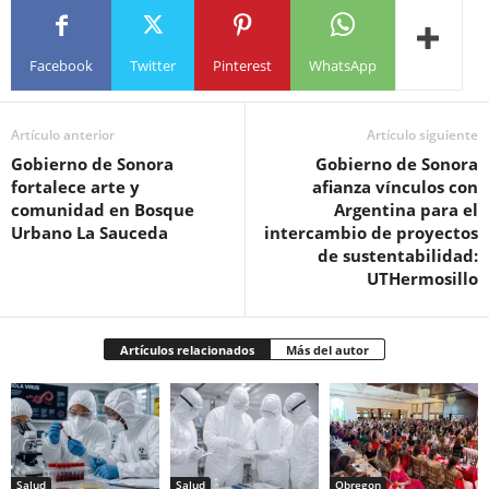
Facebook
Twitter
Pinterest
WhatsApp
Artículo anterior
Artículo siguiente
Gobierno de Sonora
Gobierno de Sonora
fortalece arte y
afianza vínculos con
comunidad en Bosque
Argentina para el
Urbano La Sauceda
intercambio de proyectos
de sustentabilidad:
UTHermosillo
Artículos relacionados
Más del autor
Salud
Salud
Obregon