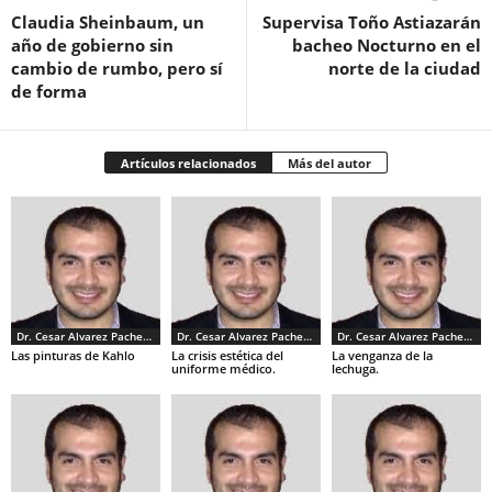
Claudia Sheinbaum, un
Supervisa Toño Astiazarán
año de gobierno sin
bacheo Nocturno en el
cambio de rumbo, pero sí
norte de la ciudad
de forma
Artículos relacionados
Más del autor
Dr. Cesar Alvarez Pacheco
Dr. Cesar Alvarez Pacheco
Dr. Cesar Alvarez Pacheco
Las pinturas de Kahlo
La crisis estética del
La venganza de la
uniforme médico.
lechuga.