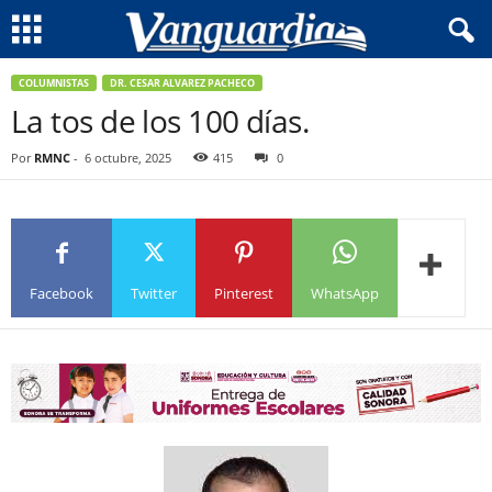
COLUMNISTAS
DR. CESAR ALVAREZ PACHECO
La tos de los 100 días.
Por
RMNC
-
6 octubre, 2025
415
0
Facebook
Twitter
Pinterest
WhatsApp