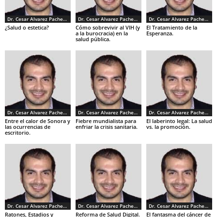
Dr. Cesar Alvarez Pacheco
Dr. Cesar Alvarez Pacheco
Dr. Cesar Alvarez Pacheco
¿Salud o estetica?
Cómo sobrevivir al VIH (y
El Tratamiento de la
a la burocracia) en la
Esperanza.
salud pública.
Dr. Cesar Alvarez Pacheco
Dr. Cesar Alvarez Pacheco
Dr. Cesar Alvarez Pacheco
Entre el calor de Sonora y
Fiebre mundialista para
El laberinto legal: La salud
las ocurrencias de
enfriar la crisis sanitaria.
vs. la promoción.
escritorio.
Dr. Cesar Alvarez Pacheco
Dr. Cesar Alvarez Pacheco
Dr. Cesar Alvarez Pacheco
Ratones, Estadios y
Reforma de Salud Digital.
El fantasma del cáncer de