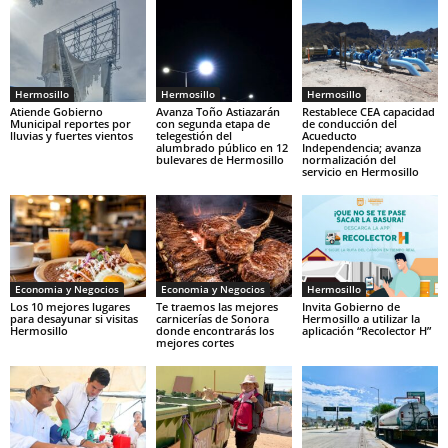
Hermosillo
Hermosillo
Hermosillo
Atiende Gobierno
Avanza Toño Astiazarán
Restablece CEA capacidad
Municipal reportes por
con segunda etapa de
de conducción del
lluvias y fuertes vientos
telegestión del
Acueducto
alumbrado público en 12
Independencia; avanza
bulevares de Hermosillo
normalización del
servicio en Hermosillo
Economia y Negocios
Economia y Negocios
Hermosillo
Los 10 mejores lugares
Te traemos las mejores
Invita Gobierno de
para desayunar si visitas
carnicerías de Sonora
Hermosillo a utilizar la
Hermosillo
donde encontrarás los
aplicación “Recolector H”
mejores cortes