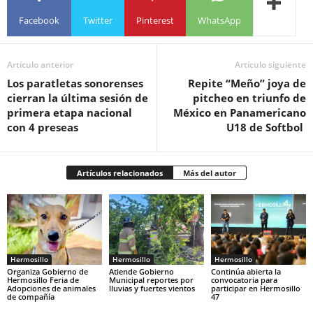
Facebook
Twitter
Pinterest
WhatsApp
Artículo anterior
Artículo siguiente
Los paratletas sonorenses
Repite “Meño” joya de
cierran la última sesión de
pitcheo en triunfo de
primera etapa nacional
México en Panamericano
con 4 preseas
U18 de Softbol
Artículos relacionados
Más del autor
Hermosillo
Hermosillo
Hermosillo
Organiza Gobierno de
Atiende Gobierno
Continúa abierta la
Hermosillo Feria de
Municipal reportes por
convocatoria para
Adopciones de animales
lluvias y fuertes vientos
participar en Hermosillo
de compañía
47