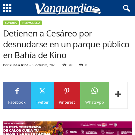
SONORA
HERMOSILLO
Detienen a Cesáreo por
desnudarse en un parque público
en Bahía de Kino
Por
Ruben Iribe
-
9 octubre, 2025
310
0
Facebook
Twitter
Pinterest
WhatsApp